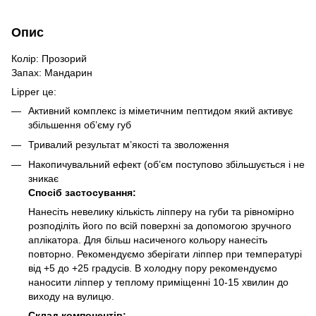
Опис
Колір: Прозорий
Запах: Мандарин
Lipper це:
Активний комплекс із міметичним пептидом який активує
збільшення об’єму губ
Тривалий результат м’якості та зволоження
Накопичувальний ефект (об’єм поступово збільшується і не
зникає
Спосіб застосування:
Нанесіть невелику кількість ліпперу на губи та рівномірно
розподіліть його по всій поверхні за допомогою зручного
аплікатора. Для більш насиченого кольору нанесіть
повторно. Рекомендуємо зберігати ліппер при температурі
від +5 до +25 градусів. В холодну пору рекомендуємо
наносити ліппер у теплому приміщенні 10-15 хвилин до
виходу на вулицю.
Склад компонентів: