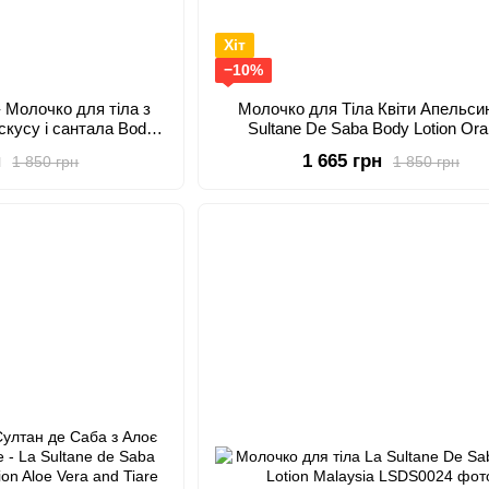
Хіт
−10%
- Молочко для тіла з
Молочко для Тіла Квіти Апельси
скусу і сантала Body
Sultane De Saba Body Lotion Or
Musk/Sandalwood
Blossom 200 мл
н
1 665 грн
1 850 грн
1 850 грн