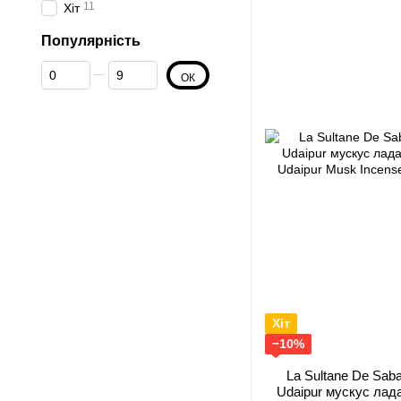
11
Хіт
Популярність
От Популярність
До Популярність
ОК
Хіт
−10%
La Sultanе De Sab
Udaipur мускус лада