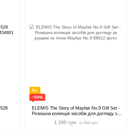
Хіт
−54%
r528
ELEMIS The Story of Mayfair No.9 Gift Set -
Розкішна колекція засобів для догляду за
руками та тілом Mayfair No.9
1 260 грн
2 760 грн