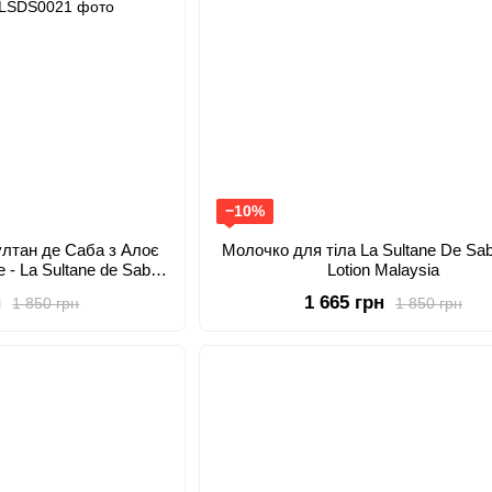
−10%
ултан де Саба з Алоє
Молочко для тіла La Sultane De Sa
е - La Sultane de Saba
Lotion Malaysia
ion Aloe Vera and Tiare
н
1 665 грн
1 850 грн
1 850 грн
s 200 ml