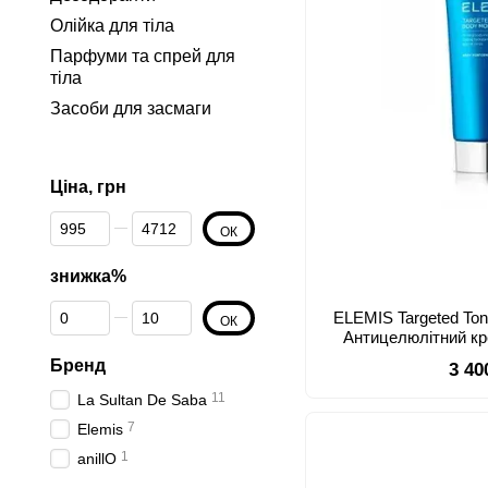
Олійка для тіла
Парфуми та спрей для
тіла
Засоби для засмаги
Ціна, грн
От Ціна, грн
До Ціна, грн
ОК
знижка%
От знижка%
До знижка%
ELEMIS Targeted Toni
ОК
Антицелюлітний кр
Бренд
3 40
11
La Sultan De Saba
7
Elemis
1
anillO