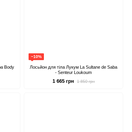
−10%
ba Body
Лосьйон для тіла Лукум La Sultane de Saba
- Senteur Loukoum
1 665 грн
1 850 грн