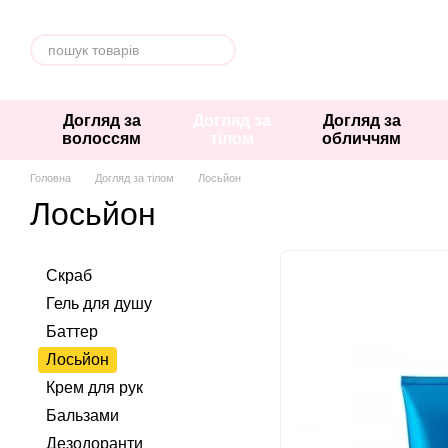
Перейти к основному контенту
Догляд за
Догляд за
Догляд за
волоссям
тілом
обличчям
Головна
Догляд за тілом
Лосьйон
Лосьйон
Скраб
Гель для душу
Баттер
Лосьйон
Крем для рук
Бальзами
Дезодоранти