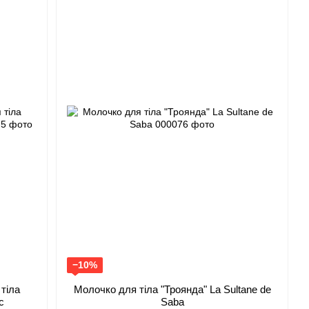
−10%
тіла
Молочко для тіла "Троянда" La Sultane de
c
Saba