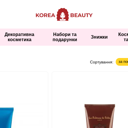
Декоративна
Набори та
Кос
Знижки
косметика
подарунки
т
за п
Сортування: