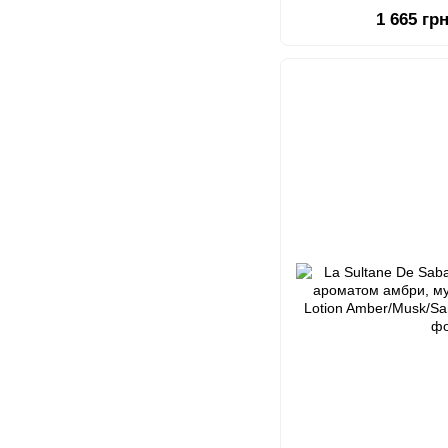
Udaipur Musk 
1 665 гр