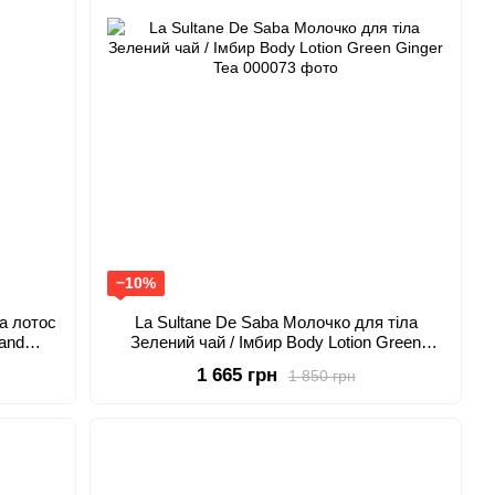
−10%
а лотос
La Sultanе De Saba Молочко для тіла
 and
Зелений чай / Імбир Body Lotion Green
Ginger Tea
1 665 грн
1 850 грн