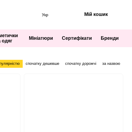
Мій кошик
Укр
метички
Мініатюри
Сертифікати
Бренди
а одяг
опулярністю
спочатку дешевше
спочатку дорожчі
за назвою