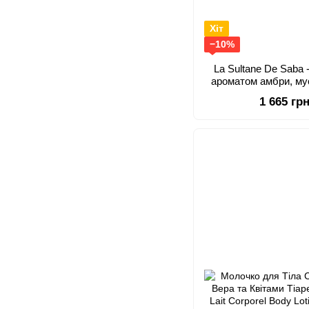
Хіт
−10%
La Sultane De Saba 
ароматом амбри, му
Lotion Amber/
1 665 гр