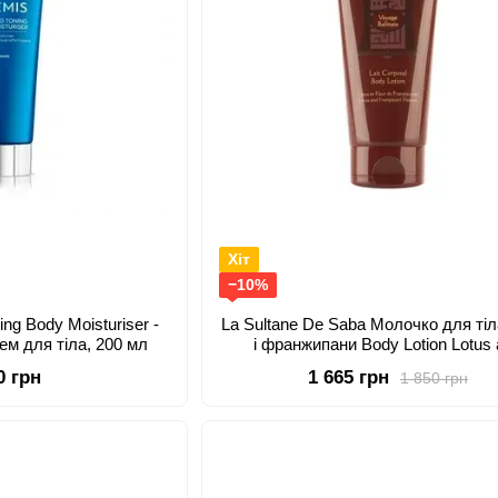
Хіт
−10%
ng Body Moisturiser -
La Sultanе De Saba Молочко для тіл
ем для тіла, 200 мл
і франжипани Body Lotion Lotus
Frangipani
0 грн
1 665 грн
1 850 грн