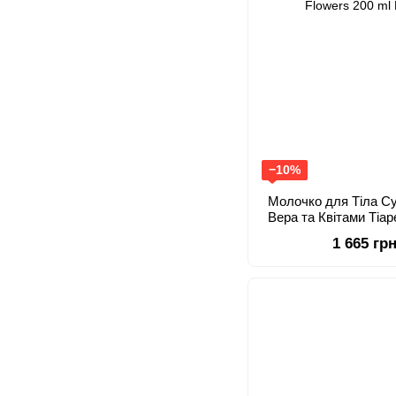
−10%
Молочко для Тіла С
Вера та Квітами Тіар
Lait Corporel Body Lot
1 665 гр
Flower