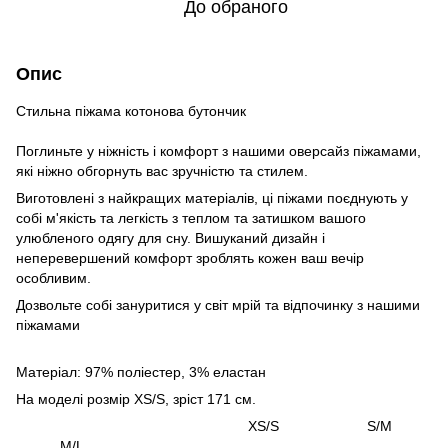
До обраного
Опис
Стильна піжама котонова бутончик
Поглиньте у ніжність і комфорт з нашими оверсайз піжамами,
які ніжно обгорнуть вас зручністю та стилем.
Виготовлені з найкращих матеріалів, ці піжами поєднують у
собі м'якість та легкість з теплом та затишком вашого
улюбленого одягу для сну. Вишуканий дизайн і
неперевершений комфорт зроблять кожен ваш вечір
особливим.
Дозвольте собі зануритися у світ мрій та відпочинку з нашими
піжамами
Матеріал: 97% поліестер, 3% еластан
На моделі розмір XS/S, зріст 171 см.
XS/S S/M
M/L