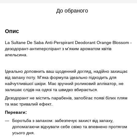
До обраного
Опис
La Sultane De Saba Anti-Perspirant Deodorant Orange Blossom -
дезодорант-антиперспірант з м'яким ароматом квітів
апельсина.
Ідеально доповнить ваш щоденний догляд, надійно захищає
від запаху поту. М'яка формула ідеально підходить для
найчутливішої шкіри. Має зручний роликовий аплікатор, не
залишає слідів на одязі та швидко вбирається.
Дезодорант не містить парабенів, запобігає появі білих плям
та має тривалий ефект..
Переваги:
Боротьба з запахом: забезпечує захист від запаху,
допомагаючи відчувати себе свіжо та впевнено протягом
усього дня.