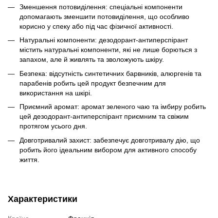
Зменшення потовиділення: спеціальні компоненти
допомагають зменшити потовиділення, що особливо
корисно у спеку або під час фізичної активності.
Натуральні компоненти: дезодорант-антиперспірант
містить натуральні компоненти, які не лише борються з
запахом, але й живлять та зволожують шкіру.
Безпека: відсутність синтетичних барвників, алюргенів та
парабенів робить цей продукт безпечним для
використання на шкірі.
Приємний аромат: аромат зеленого чаю та імбиру робить
цей дезодорант-антиперспірант приємним та свіжим
протягом усього дня.
Довготривалий захист: забезпечує довготривалу дію, що
робить його ідеальним вибором для активного способу
життя.
Характеристики