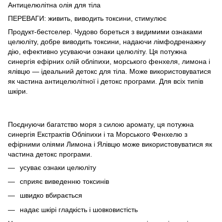
Антицелюлітна олія для тіла
ПЕРЕВАГИ: живить, виводить токсини, стимулює
Продукт-бестселер. Чудово бореться з видимими ознаками
целюліту, добре виводить токсини, надаючи лімфодренажну
дію, ефективно усуваючи ознаки целюліту. Ця потужна
синергія ефірних олій обліпихи, морського фенхеля, лимона і
ялівцю — ідеальний детокс для тіла. Може використовуватися
як частина антицелюлітної і детокс програми. Для всіх типів
шкіри.
Поєднуючи багатство моря з силою аромату, ця потужна
синергія Екстрактів Обліпихи і та Морського Фенхелю з
ефірними оліями Лимона і Ялівцю може використовуватися як
частина детокс програми.
усуває ознаки целюліту
сприяє виведенню токсинів
швидко вбирається
надає шкірі гладкість і шовковистість