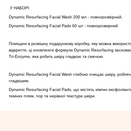
У НАБОРІ:
Dynamic Resurfacing Facial Wash 200 мл - повнорозмірний,
Dynamic Resurfacing Facial Pads 60 шт - повнорозмірний.
Поміщені в розкішну подарункову коробку, яку можна використ
відкриття, ці оновлюючі формули Dynamic Resurfacing заснован
Tri-Enzyme, яка робить шкіру гладкою та сяючою.
Dynamic Resurfacing Facial Wash глибоко очищає шкіру, робляч
гладкішим.
Dynamic Resurfacing Facial Pads, що містять хімічні ексфоліа
темних плям, пор та нерівної текстури шкіри.