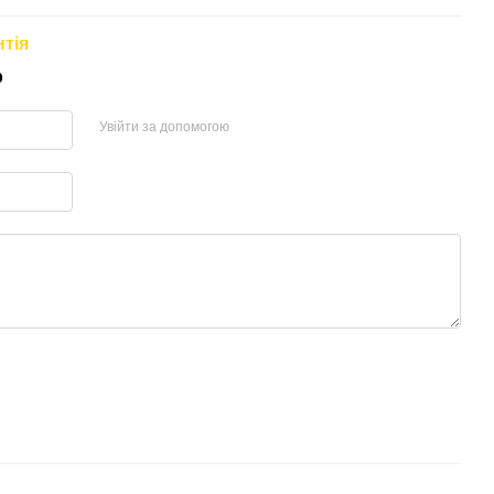
нтія
р
Увійти за допомогою