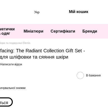
Мій кошик
Укр
метички
Мініатюри
Сертифікати
Бренди
а одяг
ори та подарунки Elemis
ing: The Radiant Collection Gift Set -
для шліфовки та сяяння шкіри
Написати відгук
В бажання
ичувальної знижки
ться