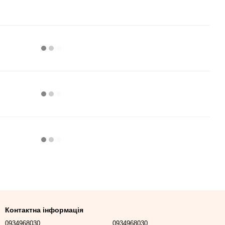
Контактна інформація
0934968030
0934968030