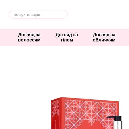
Перейти к основному контенту
Догляд за
Догляд за
Догляд за
волоссям
тілом
обличчям