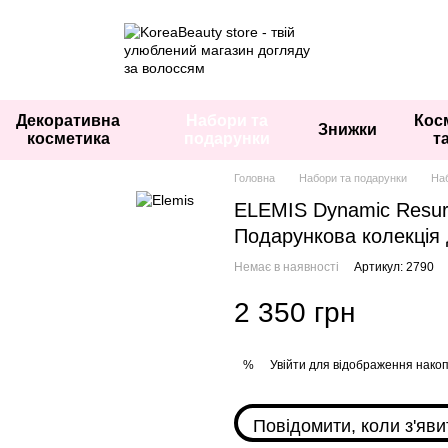
Декоративна
Набори та
Кос
Знижки
косметика
подарунки
т
Головна
Набори та подарунки
Наб
ELEMIS Dynamic Resurfac
Подарункова колекція 
Немає в наявності
Артикул: 2790
2 350 грн
Увійти
для відображення накоп
%
Повідомити, коли з'яви