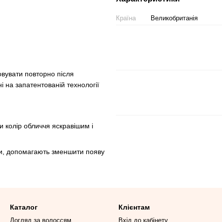
Країна
Великобританія
овувати повторно після
і на запатентованій технології
и колір обличчя яскравішим і
нти, допомагають зменшити появу
Каталог
Клієнтам
Догляд за волоссям
Вхід до кабінету