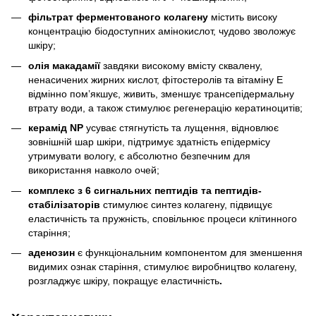
фільтрат ферментованого колагену
містить високу
концентрацію біодоступних амінокислот, чудово зволожує
шкіру;
олія макадамії
завдяки високому вмісту сквалену,
ненасичених жирних кислот, фітостеролів та вітаміну Е
відмінно пом’якшує, живить, зменшує трансепідермальну
втрату води, а також стимулює регенерацію кератиноцитів;
керамід NP
усуває стягнутість та лущення, відновлює
зовнішній шар шкіри, підтримує здатність епідермісу
утримувати вологу, є абсолютно безпечним для
використання навколо очей;
комплекс з 6 сигнальних пептидів та пептидів-
стабілізаторів
стимулює синтез колагену, підвищує
еластичність та пружність, сповільнює процеси клітинного
старіння;
аденозин
є функціональним компонентом для зменшення
видимих ознак старіння, стимулює виробництво колагену,
розгладжує шкіру, покращує еластичність
.