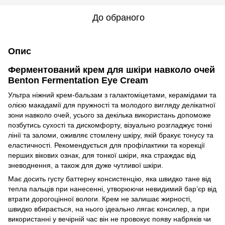
До обраного
Опис
Ферментований крем для шкіри навколо очей
Benton Fermentation Eye Cream
Ультра ніжний крем-бальзам з галактоміцетами, керамідами та
олією макадамії для пружності та молодого вигляду делікатної
зони навколо очей, усього за декілька використань допоможе
позбутись сухості та дискомфорту, візуально розгладжує тонкі
лінії та заломи, оживляє стомлену шкіру, якій бракує тонусу та
еластичності. Рекомендується для профілактики та корекції
перших вікових ознак, для тонкої шкіри, яка страждає від
зневоднення, а також для дуже чутливої шкіри.
Має досить густу баттерну консистенцію, яка швидко тане від
тепла пальців при нанесенні, утворюючи невидимий бар’єр від
втрати дорогоцінної вологи. Крем не залишає жирності,
швидко вбирається, на нього ідеально лягає консилер, а при
використанні у вечірній час він не провокує появу набряків чи