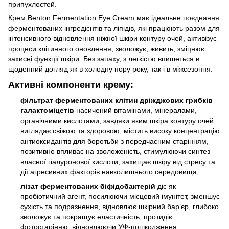
припухлостей.
Крем Benton Fermentation Eye Cream має ідеальне поєднання
ферментованих інгредієнтів та ліпідів, які працюють разом для
інтенсивного відновлення ніжної шкіри контуру очей, активізує
процеси клітинного оновлення, зволожує, живить, зміцнює
захисні функції шкіри. Без запаху, з легкістю впишеться в
щоденний догляд як в холодну пору року, так і в міжсезоння.
Активні компоненти крему:
фільтрат ферментованих клітин дріжджових грибків
галактоміцетів
насичений вітамінами, мінералами,
органічними кислотами, завдяки яким шкіра контуру очей
виглядає свіжою та здоровою, містить високу концентрацію
антиоксидантів для боротьби з передчасним старінням,
позитивно впливає на зволоженість, стимулюючи синтез
власної гіалуронової кислоти, захищає шкіру від стресу та
дії агресивних факторів навколишнього середовища;
лізат ферментованих біфідобактерій
діє як
пробіотичний агент, посилюючи місцевий імунітет, зменшує
сухість та подразнення, відновлює шкірний бар’єр, глибоко
зволожує та покращує еластичність, протидіє
фотостарінню, відновлюючи УФ-пошкодження;