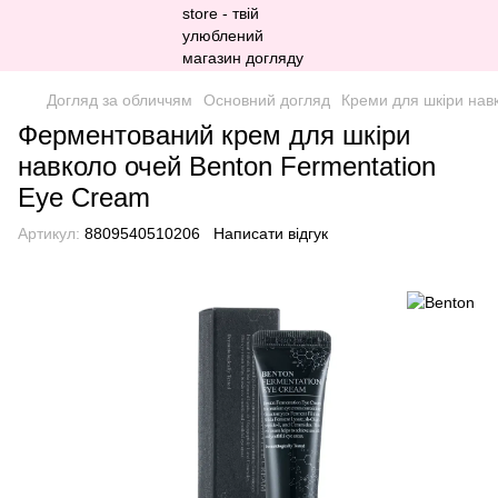
Догляд за обличчям
Основний догляд
Креми для шкіри нав
Ферментований крем для шкіри
навколо очей Benton Fermentation
Eye Cream
Артикул:
8809540510206
Написати відгук