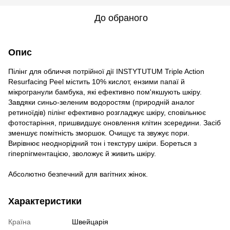
До обраного
Опис
Пілінг для обличчя потрійної дії INSTYTUTUM Triple Action
Resurfacing Peel містить 10% кислот, ензими папаї й
мікрогранули бамбука, які ефективно пом'якшують шкіру.
Завдяки синьо-зеленим водоростям (природній аналог
ретиноїдів) пілінг ефективно розгладжує шкіру, сповільнює
фотостаріння, пришвидшує оновлення клітин зсередини. Засіб
зменшує помітність зморшок. Очищує та звужує пори.
Вирівнює неоднорідний тон і текстуру шкіри. Бореться з
гіперпігментацією, зволожує й живить шкіру.
Абсолютно безпечний для вагітних жінок.
Характеристики
Країна
Швейцарія