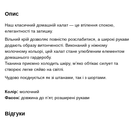
Опис
Наш класичний домашній халат — це втілення спокою,
елегантності та затишку.
Вільний крій дозволяє повністю розслабитися, а широкі рукави
додають образу витонченості. Виконаний у ніжному
молочному кольорі, цей халат стане улюбленим елементом
домашнього гардеробу.
Тканина приємно холодить шкіру, м’яко обтікає силует та
створює легке сяйво на світлі.
Чудово поєднується як зі штанами, так і з шортами.
Колір:
молочний
Фасон:
довжина до п’ят, розширені рукави
Відгуки