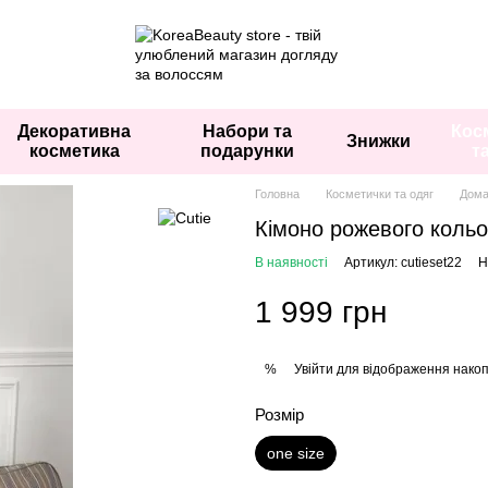
Декоративна
Набори та
Кос
Знижки
косметика
подарунки
т
Головна
Косметички та одяг
Дома
Кімоно рожевого коль
В наявності
Артикул: cutieset22
Н
1 999 грн
Увійти
для відображення накоп
%
Розмір
one size