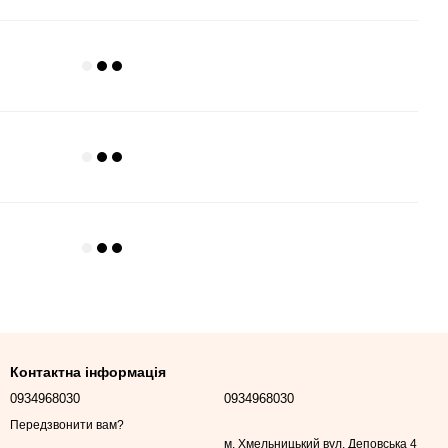
Контактна інформація
0934968030
0934968030
Передзвонити вам?
м. Хмельницький вул. Деповська 4