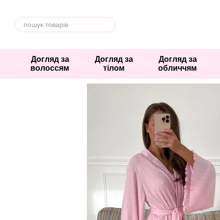
Перейти к основному контенту
Догляд за
Догляд за
Догляд за
волоссям
тілом
обличчям