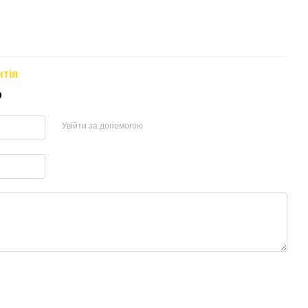
нтія
р
Увійти за допомогою