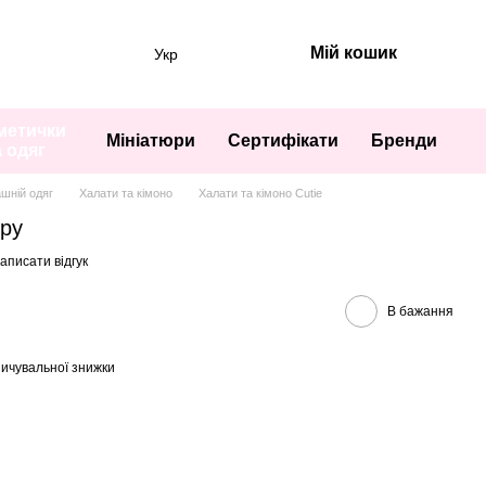
Мій кошик
Укр
метички
Мініатюри
Сертифікати
Бренди
а одяг
шній одяг
Халати та кімоно
Халати та кімоно Cutie
ору
аписати відгук
В бажання
ичувальної знижки