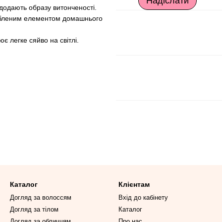
Надіслати
 додають образу витонченості.
любленим елементом домашнього
є легке сяйво на світлі.
Каталог
Клієнтам
Догляд за волоссям
Вхід до кабінету
Догляд за тілом
Каталог
Догляд за обличчям
Про нас