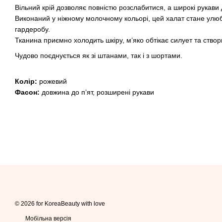
Вільний крій дозволяє повністю розслабитися, а широкі рукави
Виконаний у ніжному молочному кольорі, цей халат стане у
гардеробу.
Тканина приємно холодить шкіру, м’яко обтікає силует та створю
Чудово поєднується як зі штанами, так і з шортами.
Колір:
рожевий
Фасон:
довжина до п’ят, розширені рукави
© 2026 for KoreaBeauty with love
Мобільна версія