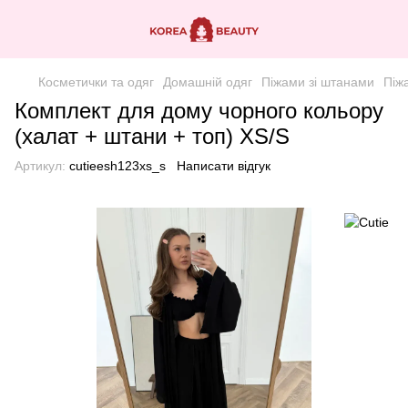
Косметички та одяг
Домашній одяг
Піжами зі штанами
Піж
Комплект для дому чорного кольору
(халат + штани + топ) XS/S
Артикул:
cutieesh123xs_s
Написати відгук