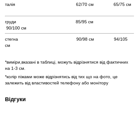
талія 62/70 см 65/75 см
груди 85/95 см
90/100 см
стегна 90/98 см 94/105
см
*виміри,вказані в таблиці, можуть відрізнятися від фактичних
на 1-3 см.
*колір піжами може відрізнятись від тих що на фото, це
залежить від властивостей телефону або монітору
Відгуки