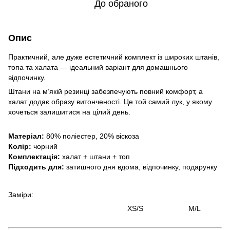
До обраного
Опис
Практичний, але дуже естетичний комплект із широких штанів,
топа та халата — ідеальний варіант для домашнього
відпочинку.
Штани на м’якій резинці забезпечують повний комфорт, а
халат додає образу витонченості. Це той самий лук, у якому
хочеться залишитися на цілий день.
Матеріал:
80% поліестер, 20% віскоза
Колір:
чорний
Комплектація:
халат + штани + топ
Підходить для:
затишного дня вдома, відпочинку, подарунку
Заміри:
XS/S M/L