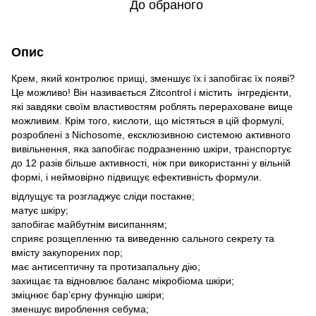
До обраного
Опис
Крем, який контролює прищі, зменшує їх і запобігає їх появі?
Це можливо! Він називається Zitcontrol і містить інгредієнти,
які завдяки своїм властивостям роблять перераховане вище
можливим. Крім того, кислоти, що містяться в цій формулі,
розроблені з Nichosome, ексклюзивною системою активного
вивільнення, яка запобігає подразненню шкіри, транспортує
до 12 разів більше активності, ніж при використанні у вільній
формі, і неймовірно підвищує ефективність формули.
відлущує та розгладжує сліди постакне;
матує шкіру;
запобігає майбутнім висипанням;
сприяє розщепленню та виведенню сального секрету та
вмісту закупорених пор;
має антисептичну та протизапальну дію;
захищає та відновлює баланс мікробіома шкіри;
зміцнює бар’єрну функцію шкіри;
зменшує вироблення себума;