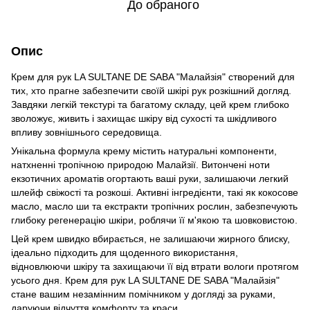
До обраного
Опис
Крем для рук LA SULTANE DE SABA "Малайзія" створений для
тих, хто прагне забезпечити своїй шкірі рук розкішний догляд.
Завдяки легкій текстурі та багатому складу, цей крем глибоко
зволожує, живить і захищає шкіру від сухості та шкідливого
впливу зовнішнього середовища.
Унікальна формула крему містить натуральні компоненти,
натхненні тропічною природою Малайзії. Витончені ноти
екзотичних ароматів огортають ваші руки, залишаючи легкий
шлейф свіжості та розкоші. Активні інгредієнти, такі як кокосове
масло, масло ши та екстракти тропічних рослин, забезпечують
глибоку регенерацію шкіри, роблячи її м'якою та шовковистою.
Цей крем швидко вбирається, не залишаючи жирного блиску,
ідеально підходить для щоденного використання,
відновлюючи шкіру та захищаючи її від втрати вологи протягом
усього дня. Крем для рук LA SULTANE DE SABA "Малайзія"
стане вашим незамінним помічником у догляді за руками,
даруючи відчуття комфорту та краси.