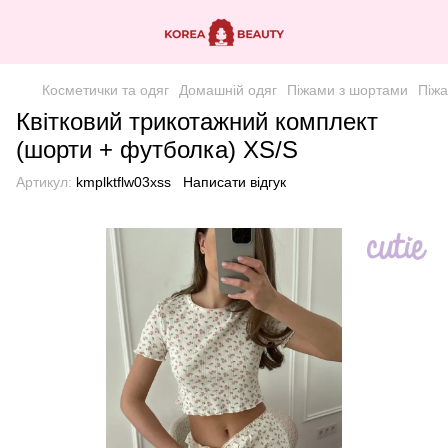
Косметички та одяг
Домашній одяг
Піжами з шортами
Піжа
Квітковий трикотажний комплект
(шорти + футболка) XS/S
Артикул:
kmplktflw03xss
Написати відгук