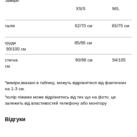
Заміри:
XS/S M/L
талія 62/70 см 65/75 см
груди 85/95 см
90/100 см
стегна 90/98 см 94/105
см
*виміри,вказані в таблиці, можуть відрізнятися від фактичних
на 1-3 см.
*колір піжами може відрізнятись від тих що на фото, це
залежить від властивостей телефону або монітору
Відгуки