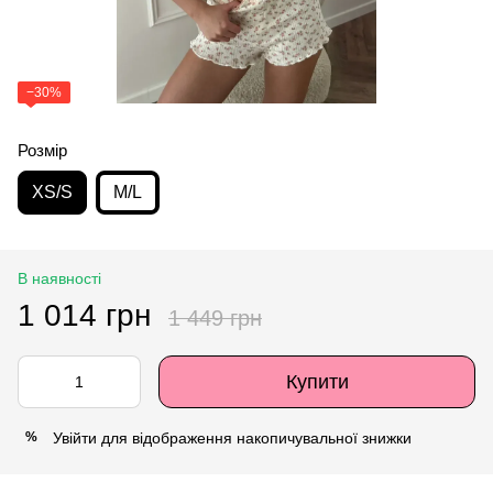
−30%
Розмір
XS/S
M/L
В наявності
1 014 грн
1 449 грн
Купити
Увійти
для відображення накопичувальної знижки
%