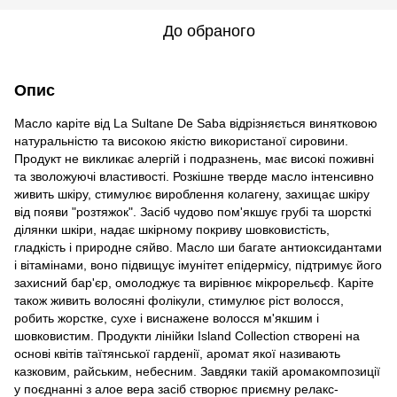
До обраного
Опис
Масло каріте від La Sultane De Saba відрізняється винятковою
натуральністю та високою якістю використаної сировини.
Продукт не викликає алергій і подразнень, має високі поживні
та зволожуючі властивості. Розкішне тверде масло інтенсивно
живить шкіру, стимулює вироблення колагену, захищає шкіру
від появи "розтяжок". Засіб чудово пом'якшує грубі та шорсткі
ділянки шкіри, надає шкірному покриву шовковистість,
гладкість і природне сяйво. Масло ши багате антиоксидантами
і вітамінами, воно підвищує імунітет епідермісу, підтримує його
захисний бар'єр, омолоджує та вирівнює мікрорельєф. Каріте
також живить волосяні фолікули, стимулює ріст волосся,
робить жорстке, сухе і виснажене волосся м'якшим і
шовковистим. Продукти лінійки Island Collection створені на
основі квітів таїтянської гарденії, аромат якої називають
казковим, райським, небесним. Завдяки такій аромакомпозиції
у поєднанні з алое вера засіб створює приємну релакс-