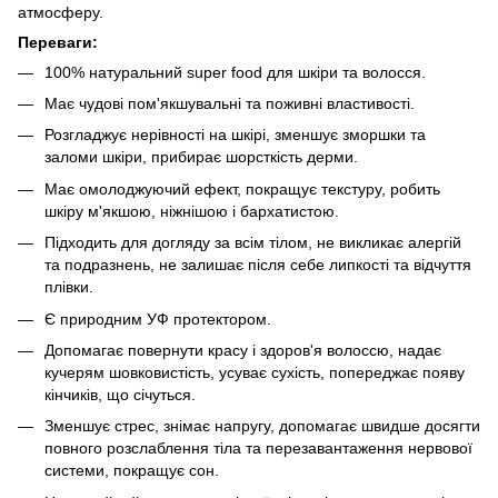
атмосферу.
Переваги:
100% натуральний super food для шкіри та волосся.
Має чудові пом'якшувальні та поживні властивості.
Розгладжує нерівності на шкірі, зменшує зморшки та
заломи шкіри, прибирає шорсткість дерми.
Має омолоджуючий ефект, покращує текстуру, робить
шкіру м'якшою, ніжнішою і бархатистою.
Підходить для догляду за всім тілом, не викликає алергій
та подразнень, не залишає після себе липкості та відчуття
плівки.
Є природним УФ протектором.
Допомагає повернути красу і здоров'я волоссю, надає
кучерям шовковистість, усуває сухість, попереджає появу
кінчиків, що січуться.
Зменшує стрес, знімає напругу, допомагає швидше досягти
повного розслаблення тіла та перезавантаження нервової
системи, покращує сон.