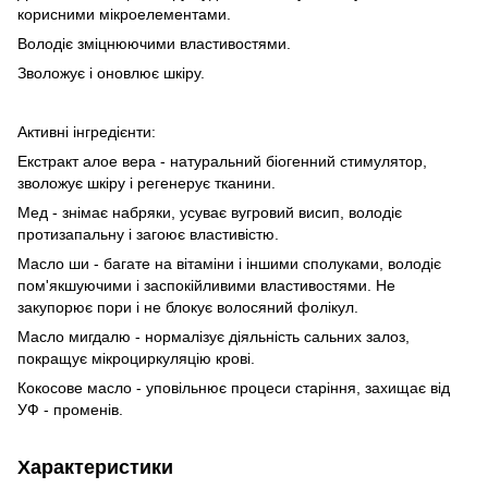
корисними мікроелементами.
Володіє зміцнюючими властивостями.
Зволожує і оновлює шкіру.
Активні інгредієнти:
Екстракт алое вера - натуральний біогенний стимулятор,
зволожує шкіру і регенерує тканини.
Мед - знімає набряки, усуває вугровий висип, володіє
протизапальну і загоює властивістю.
Масло ши - багате на вітаміни і іншими сполуками, володіє
пом'якшуючими і заспокійливими властивостями. Не
закупорює пори і не блокує волосяний фолікул.
Масло мигдалю - нормалізує діяльність сальних залоз,
покращує мікроциркуляцію крові.
Кокосове масло - уповільнює процеси старіння, захищає від
УФ - променів.
Характеристики