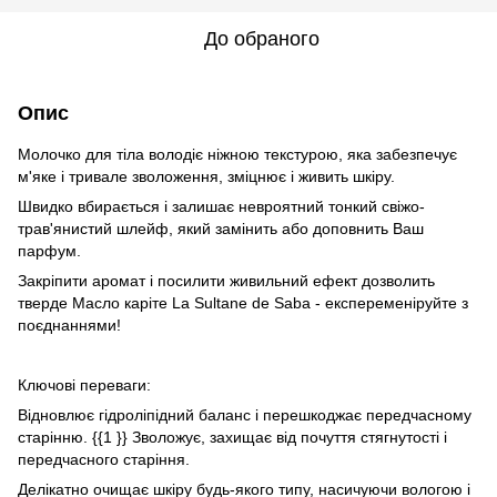
До обраного
Опис
Молочко для тіла володіє ніжною текстурою, яка забезпечує
м'яке і тривале зволоження, зміцнює і живить шкіру.
Швидко вбирається і залишає невроятний тонкий свіжо-
трав'янистий шлейф, який замінить або доповнить Ваш
парфум.
Закріпити аромат і посилити живильний ефект дозволить
тверде Масло каріте La Sultane de Saba - експеременіруйте з
поєднаннями!
Ключові переваги: ​​
Відновлює гідроліпідний баланс і перешкоджає передчасному
старінню. {{1 }} Зволожує, захищає від почуття стягнутості і
передчасного старіння.
Делікатно очищає шкіру будь-якого типу, насичуючи вологою і