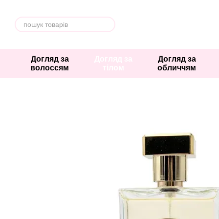
Перейти к основному контенту
Догляд за
Догляд за
Догляд за
волоссям
тілом
обличчям