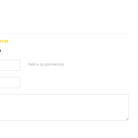
нтія
р
Увійти за допомогою