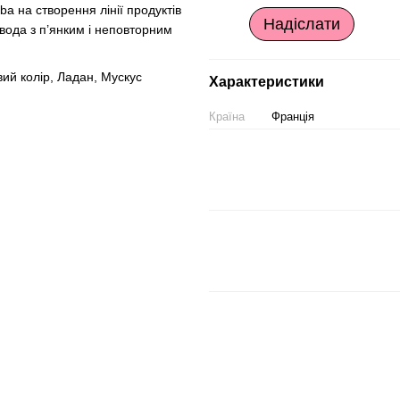
ba на створення лінії продуктів
Надіслати
ода з п’янким і неповторним
ий колір, Ладан, Мускус
Характеристики
Країна
Франція