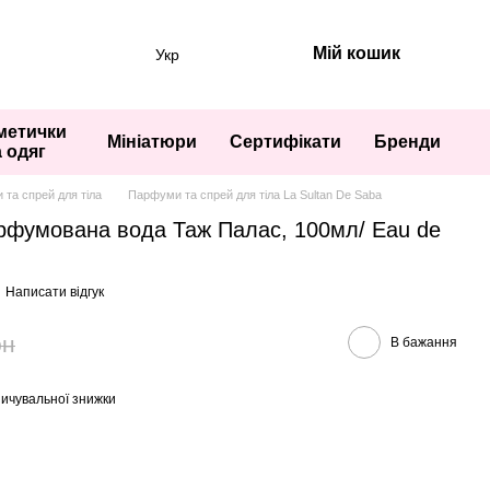
Мій кошик
Укр
метички
Мініатюри
Сертифікати
Бренди
а одяг
та спрей для тіла
Парфуми та спрей для тіла La Sultan De Saba
арфумована вода Таж Палас, 100мл/ Eau de
Написати відгук
рн
В бажання
ичувальної знижки