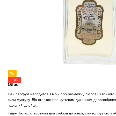
Хіт
−10%
Опис
Цей парфум народився з мрій про безмежну любов і з тонкого
сили мускусу. Він огортає тіло чуттєвим диханням дорогоцінни
чарівний шлейф.
Тадж-Палас, створений для любові до жінки, символізує силу 