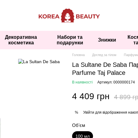
Декоративна
Набори та
Кос
Знижки
косметика
подарунки
т
Головна
Догляд за тілом
Парфуми 
La Sultane De Saba П
Parfume Taj Palace
В наявності
Артикул: 0000000174
4 409 грн
4 899 г
Увійти
для відображення накоп
%
Обʼєм
100 мл