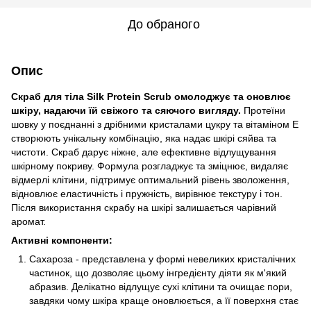
До обраного
Опис
Скраб для тіла Silk Protein Scrub омолоджує та оновлює
шкіру, надаючи їй свіжого та сяючого вигляду.
Протеїни
шовку у поєднанні з дрібними кристалами цукру та вітаміном Е
створюють унікальну комбінацію, яка надає шкірі сяйва та
чистоти. Скраб дарує ніжне, але ефективне відлущування
шкірному покриву. Формула розгладжує та зміцнює, видаляє
відмерлі клітини, підтримує оптимальний рівень зволоження,
відновлює еластичність і пружність, вирівнює текстуру і тон.
Після використання скрабу на шкірі залишається чарівний
аромат.
Активні компоненти:
Сахароза - представлена у формі невеликих кристалічних
частинок, що дозволяє цьому інгредієнту діяти як м'який
абразив. Делікатно відлущує сухі клітини та очищає пори,
завдяки чому шкіра краще оновлюється, а її поверхня стає