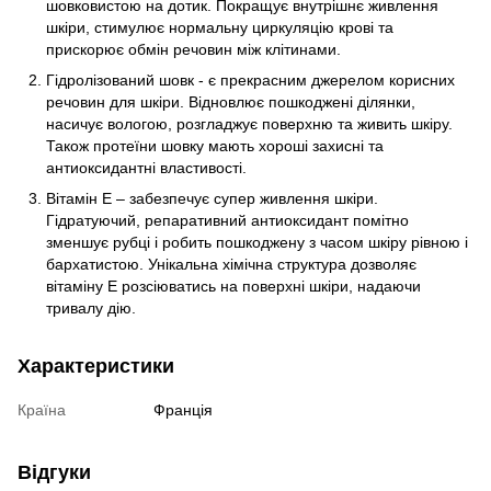
шовковистою на дотик. Покращує внутрішнє живлення
шкіри, стимулює нормальну циркуляцію крові та
прискорює обмін речовин між клітинами.
Гідролізований шовк - є прекрасним джерелом корисних
речовин для шкіри. Відновлює пошкоджені ділянки,
насичує вологою, розгладжує поверхню та живить шкіру.
Також протеїни шовку мають хороші захисні та
антиоксидантні властивості.
Вітамін Е – забезпечує супер живлення шкіри.
Гідратуючий, репаративний антиоксидант помітно
зменшує рубці і робить пошкоджену з часом шкіру рівною і
бархатистою. Унікальна хімічна структура дозволяє
вітаміну Е розсіюватись на поверхні шкіри, надаючи
тривалу дію.
Характеристики
Країна
Франція
Відгуки