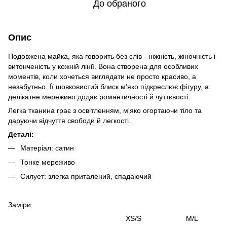
До обраного
Опис
Подовжена майка, яка говорить без слів - ніжність, жіночність і
витонченість у кожній лінії. Вона створена для особливих
моментів, коли хочеться виглядати не просто красиво, а
незабутньо. Її шовковистий блиск м'яко підкреслює фігуру, а
делікатне мереживо додає романтичності й чуттєвості.
Легка тканина грає з освітленням, м'яко огортаючи тіло та
даруючи відчуття свободи й легкості.
Деталі:
Матеріал: сатин
Тонке мереживо
Силует: злегка приталений, спадаючий
Заміри:
XS/S M/L