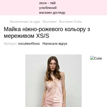
Косметички та одяг
Костюми
Костюми Cutie
Майка ніжно-рожевого кольору з
мереживом XS/S
Артикул:
vocutiee45xss
Написати відгук