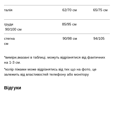
талія 62/70 см 65/75 см
груди 85/95 см
90/100 см
стегна 90/98 см 94/105
см
*виміри,вказані в таблиці, можуть відрізнятися від фактичних
на 1-3 см.
*колір піжами може відрізнятись від тих що на фото, це
залежить від властивостей телефону або монітору
Відгуки