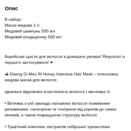
Опис
В наборі :
Маска медова 1 л
Медовий шампунь 500 мл
Медовий кондиціонер 500 мл
Корейське щастя для волосся в домашніх умовах! Результат із
першого застосування! ♥️
🍯 Daeng Gi Meo Ri Honey Intensive Hair Mask – інтенсивна
медова маска для волосся.
⠀
Ідеально відновлює еластичність волосся і зволожує їх.
⠀
• Витяжка з олії авокадо наповнює волосся поживними
речовинами, насичуючи та тонізуючи від коренів до самих
кінчиків, а також покращуючи структуру волосся.
⠀
• Трав'яний комплекс екстрактів сибірської хризантеми