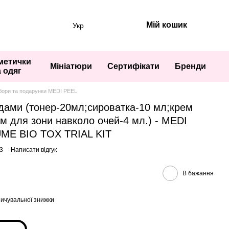
Мій кошик
Укр
метички
Мініатюри
Сертифікати
Бренди
а одяг
бори та подарунки MEDI PEEL
идами (тонер-20мл;сироватка-10 мл;крем
м для зони навколо очей-4 мл.) - MEDI
ME BIO TOX TRIAL KIT
3
Написати відгук
В бажання
ичувальної знижки