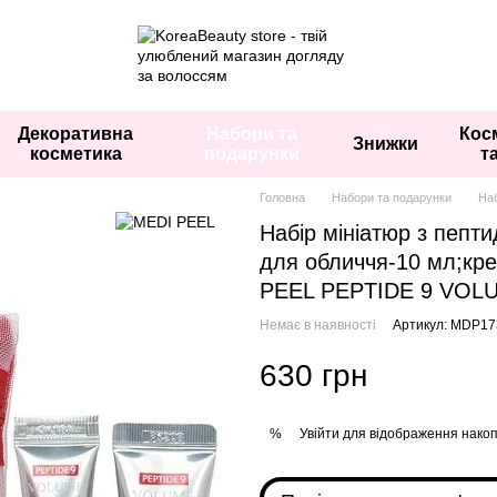
Декоративна
Набори та
Кос
Знижки
косметика
подарунки
т
Головна
Набори та подарунки
На
Набір мініатюр з пепт
для обличчя-10 мл;кре
PEEL PEPTIDE 9 VOLU
Немає в наявності
Артикул: MDP17
630 грн
Увійти
для відображення накоп
%