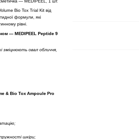
осметичка — MEDIPEEL, 1 шт.
ume Bio Tox Trial Kit від
тидної формули, які
тинному рівні.
ном — MEDIPEEL Peptide 9
які зміцнюють овал обличчя,
e & Bio Tox Ampoule Pro
ратацію;
пружності шкіри;