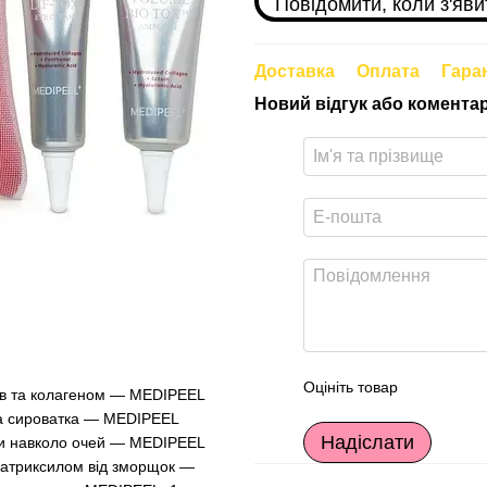
Повідомити, коли з'яви
Доставка
Оплата
Гара
Новий відгук або комента
Оцініть товар
ів та колагеном — MEDIPEEL
ьна сироватка — MEDIPEEL
Надіслати
іри навколо очей — MEDIPEEL
 матриксилом від зморщок —