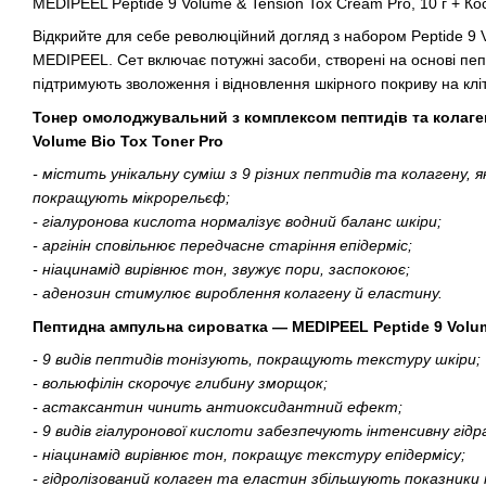
MEDIPEEL Peptide 9 Volume & Tension Tox Cream Pro, 10 г + К
Відкрийте для себе революційний догляд з набором Peptide 9 Vol
MEDIPEEL. Сет включає потужні засоби, створені на основі пеп
підтримують зволоження і відновлення шкірного покриву на клі
Тонер омолоджувальний з комплексом пептидів та колаге
Volume Bio Tox Toner Pro
- містить унікальну суміш з 9 різних пептидів та колагену, 
покращують мікрорельєф;
- гіалуронова кислота нормалізує водний баланс шкіри;
- аргінін сповільнює передчасне старіння епідерміс;
- ніацинамід вирівнює тон, звужує пори, заспокоює;
- аденозин стимулює вироблення колагену й еластину.
Пептидна ампульна сироватка — MEDIPEEL Peptide 9 Volum
- 9 видів пептидів тонізують, покращують текстуру шкіри;
- вольюфілін скорочує глибину зморщок;
- астаксантин чинить антиоксидантний ефект;
- 9 видів гіалуронової кислоти забезпечують інтенсивну гід
- ніацинамід вирівнює тон, покращує текстуру епідермісу;
- гідролізований колаген та еластин збільшують показники 