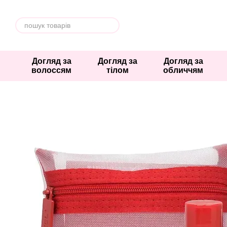
Перейти к основному контенту
Догляд за
Догляд за
Догляд за
волоссям
тілом
обличчям