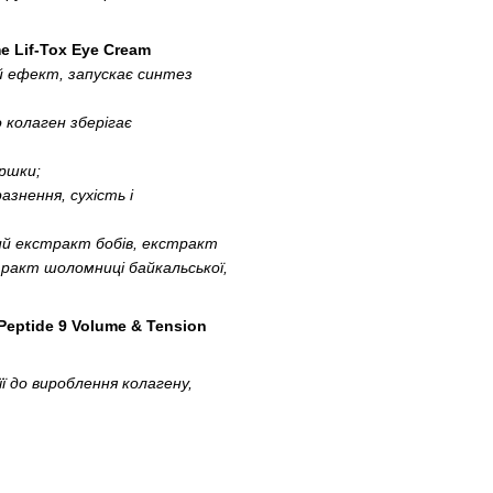
e Lif-Tox Eye Cream
й ефект, запускає синтез
о колаген зберігає
оршки;
знення, сухість і
ний екстракт бобів, екстракт
ракт шоломниці байкальської,
eptide 9 Volume & Tension
 до вироблення колагену,