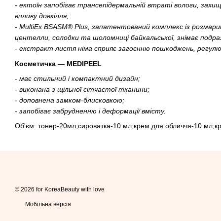
- ектоїн запобігає трансепідермальній втраті вологи, захищ
впливу довкілля;
- MultiEx BSASM® Plus, запатентований комплекс із розмарин
центелли, солодки та шоломниці байкальської, знімає подраз
- екстракт листя німа сприяє загоєнню пошкоджень, регулю
Косметичка — MEDIPEEL
- має стильний і компактний дизайн;
- виконана з щільної сітчастої тканини;
- доповнена замком-блисковкою;
- запобігає забрудненню і деформації вмісту.
Об'єм: тонер-20мл;сироватка-10 мл;крем для обличчя-10 мл;кр
© 2026 for KoreaBeauty with love
Мобільна версія