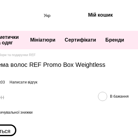
Мій кошик
Укр
метички
Мініатюри
Сертифікати
Бренди
а одяг
бори та подарунки REF
ма волос REF Promo Box Weightless
x03
Написати відгук
рн
В бажання
ичувальної знижки
ться