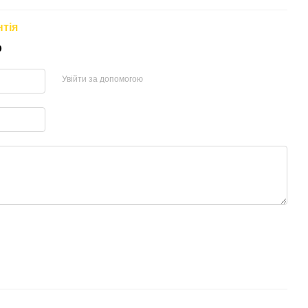
нтія
р
Увійти за допомогою