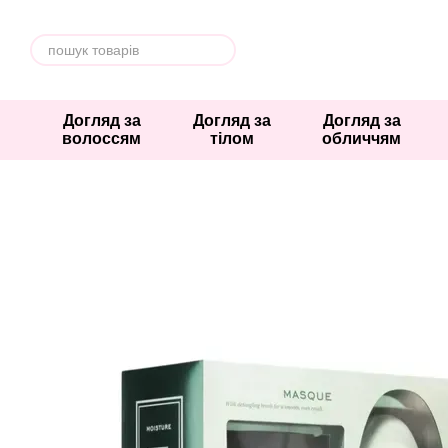
Перейти к основному контенту
Догляд за
Догляд за
Догляд за
волоссям
тілом
обличчям