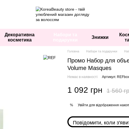
Декоративна
Набори та
Кос
Знижки
косметика
подарунки
т
Головна
Набори та подарунки
На
Промо Набор для объе
Volume Masques
Немає в наявності
Артикул: REFbo
1 092 грн
1 560 г
Увійти
для відображення накоп
%
Повідомити, коли з'яви