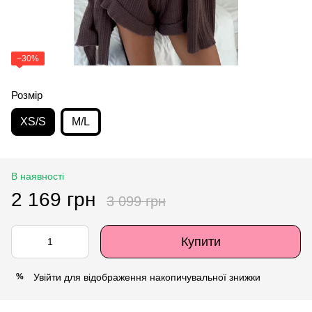
−30%
Розмір
XS/S
M/L
В наявності
2 169 грн
3 099 грн
Купити
Увійти
для відображення накопичувальної знижки
%