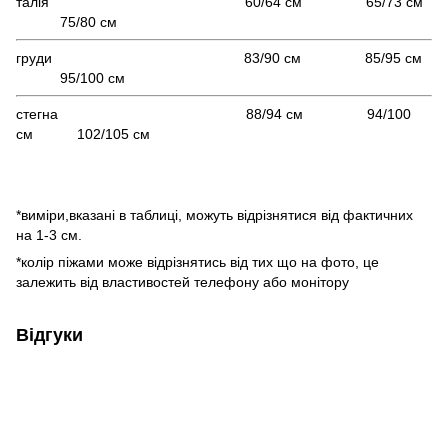
талія 60/64 см 65/73 см
75/80 см
груди 83/90 см 85/95 см
95/100 см
стегна 88/94 см 94/100
см 102/105 см
*виміри,вказані в таблиці, можуть відрізнятися від фактичних
на 1-3 см.
*колір піжами може відрізнятись від тих що на фото, це
залежить від властивостей телефону або монітору
Відгуки