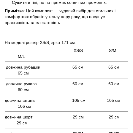
Сушити в тіні, не на прямих сонячних променях.
Примітка
: Цей комплект — чудовий вибір для стильних і
комфортних образів у теплу пору року, що поєднує
практичність та елегантність.
На моделі розмір XS/S, зріст 171 см.
XS/S S/M
M/L
довжина рубашки 65 см 65 см
65 см
довжина рукава 60 см 60 см
60 см
довжина штанів 105 см 105 см
106 см
довжина шорт 29 см 29 см
29 см