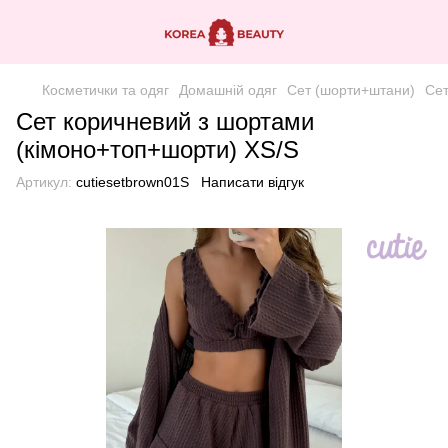
Косметички та одяг
Домашній одяг
Сет (шорти+штани)
Сет
Сет коричневий з шортами
(кімоно+топ+шорти) XS/S
Артикул:
cutiesetbrown01S
Написати відгук