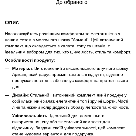
До обраного
Опис
Насолоджуйтесь розкішним комфортом та елегантністю з
нашим сетом з молочного шовку "Армані". Цей витончений
комплект, що складається з халата, топу та штанів, є
ідеальним вибором для тих, хто цінує якість, стиль та комфорт.
Особливості продукту
:
Матеріал
: Виготовлений з високоякісного штучного шовку
Армані, який дарує приємні тактильні відчуття, відмінно
пропускає повітря і забезпечує комфорт на протязі всього
дня.
Дизайн
: Стильний і витончений комплект, який поєднує у
собі класичний халат, елегантний топ і зручні шорти. Чисті
лінії та ніжний колір додають образу легкості та жіночності.
Універсальність
: Ідеальний для домашнього
використання, сну або як стильний комплект для
відпочинку. Завдяки своїй універсальності, цей комплект
стане чудовим варіантом для подарунка.