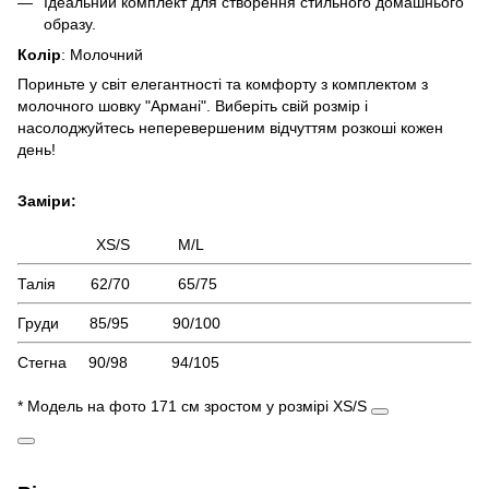
Ідеальний комплект для створення стильного домашнього
образу.
Колір
: Молочний
Пориньте у світ елегантності та комфорту з комплектом з
молочного шовку "Армані". Виберіть свій розмір і
насолоджуйтесь неперевершеним відчуттям розкоші кожен
день!
Заміри:
XS/S M/L
Талія 62/70 65/75
Груди 85/95 90/100
Стегна 90/98 94/105
* Модель на фото 171 см зростом у розмірі XS/S