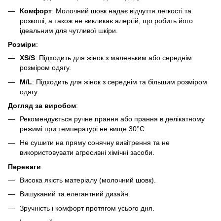
Комфорт
: Молочний шовк надає відчуття легкості та
розкоші, а також не викликає алергій, що робить його
ідеальним для чутливої шкіри.
Розміри
:
XS/S
: Підходить для жінок з маленьким або середнім
розміром одягу.
M/L
: Підходить для жінок з середнім та більшим розміром
одягу.
Догляд за виробом
:
Рекомендується ручне прання або прання в делікатному
режимі при температурі не вище 30°C.
Не сушити на пряму сонячну вивітрення та не
використовувати агресивні хімічні засоби.
Переваги
:
Висока якість матеріалу (молочний шовк).
Вишуканий та елегантний дизайн.
Зручність і комфорт протягом усього дня.