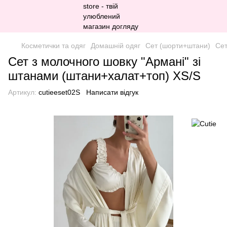
Косметички та одяг
Домашній одяг
Сет (шорти+штани)
Сет
Сет з молочного шовку "Армані" зі
штанами (штани+халат+топ) XS/S
Артикул:
cutieeset02S
Написати відгук