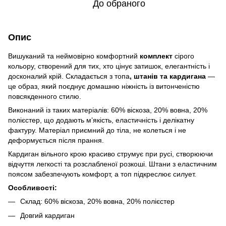
До обраного
Опис
Вишуканий та неймовірно комфортний
комплект
сірого
кольору, створений для тих, хто цінує затишок, елегантність і
досконалий крій. Складається з топа
, штанів та кардигана
—
це образ, який поєднує домашню ніжність із витонченістю
повсякденного стилю.
Виконаний із таких матеріалів: 60% віскоза, 20% вовна, 20%
полієстер, що додають м’якість, еластичність і делікатну
фактуру. Матеріал приємний до тіла, не колеться і не
деформується після прання.
Кардиган вільного крою красиво струмує при русі, створюючи
відчуття легкості та розслабленої розкоші. Штани з еластичним
поясом забезпечують комфорт, а топ підкреслює силует.
Особливості:
Склад: 60% віскоза, 20% вовна, 20% полієстер
Довгий кардиган