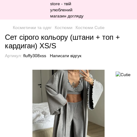
Косметички та одяг
Костюми
Костюми Cutie
Сет сірого кольору (штани + топ +
кардиган) XS/S
Артикул:
fluffy308xss
Написати відгук