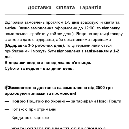
Доставка
Оплата
Гарантія
Відправка замовлень протягом 1-5 днів враховуючи свята та
вихідні (якщо замовлення оформлене до 12:00, то відправку
намагаємось зробити у той же день). Якщо на карточці товару
є стікер з датою відправки, або орієнтовними термінами
(Відправка 3-5 робочих днів)
, то ці терміни являються
приблизними і можуть бути відправленя з
запізненням у 1-2
дні.
Відправки щодня з понеділка по п'ятницю.
Субота та неділя - вихідний день.
📦Безкоштовна доставка на замовлення від 2500 грн
враховуючи знижки та промокоди!
Новою Поштою по Україні
— за тарифами Нової Пошти
Готівкою при отриманні
Кредитною карткою
УВАГА! ОПЛАТА ПРИЙМАЄТЬСЯ ВИКЛЮЧНО З