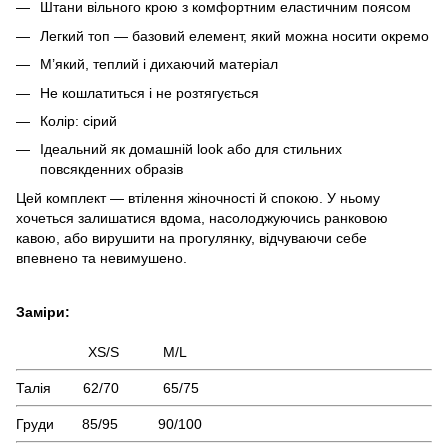
Штани вільного крою з комфортним еластичним поясом
Легкий топ — базовий елемент, який можна носити окремо
М’який, теплий і дихаючий матеріал
Не кошлатиться і не розтягується
Колір: сірий
Ідеальний як домашній look або для стильних
повсякденних образів
Цей комплект — втілення жіночності й спокою. У ньому
хочеться залишатися вдома, насолоджуючись ранковою
кавою, або вирушити на прогулянку, відчуваючи себе
впевнено та невимушено.
Заміри:
XS/S M/L
Талія 62/70 65/75
Груди 85/95 90/100