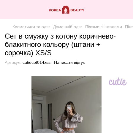
Косметички та одяг
Домашній одяг
Піжами зі штанами
Піж
Сет в смужку з котону коричнево-
блакитного кольору (штани +
сорочка) XS/S
Артикул:
cutiecot014xss
Написати відгук