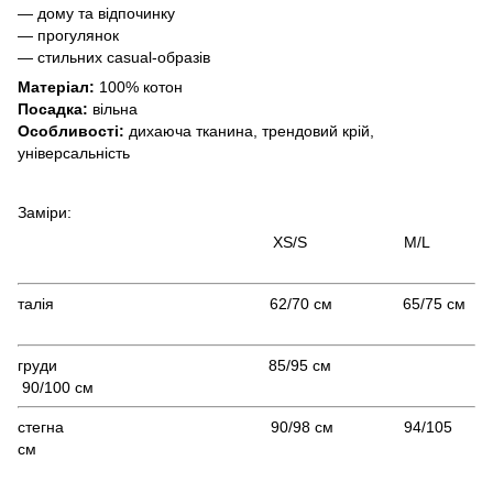
— дому та відпочинку
— прогулянок
— стильних casual-образів
Матеріал:
100% котон
Посадка:
вільна
Особливості:
дихаюча тканина, трендовий крій,
універсальність
Заміри:
XS/S M/L
талія 62/70 см 65/75 см
груди 85/95 см
90/100 см
стегна 90/98 см 94/105
см