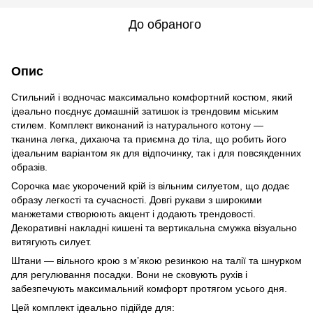
До обраного
Опис
Стильний і водночас максимально комфортний костюм, який
ідеально поєднує домашній затишок із трендовим міським
стилем. Комплект виконаний із натурального котону —
тканина легка, дихаюча та приємна до тіла, що робить його
ідеальним варіантом як для відпочинку, так і для повсякденних
образів.
Сорочка має укорочений крій із вільним силуетом, що додає
образу легкості та сучасності. Довгі рукави з широкими
манжетами створюють акцент і додають трендовості.
Декоративні накладні кишені та вертикальна смужка візуально
витягують силует.
Штани — вільного крою з м’якою резинкою на талії та шнурком
для регулювання посадки. Вони не сковують рухів і
забезпечують максимальний комфорт протягом усього дня.
Цей комплект ідеально підійде для: