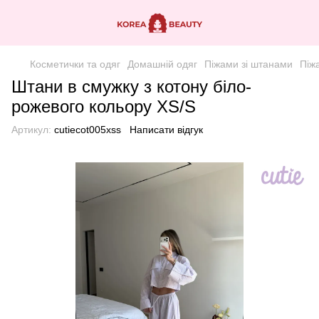
Косметички та одяг
Домашній одяг
Піжами зі штанами
Піж
Штани в смужку з котону біло-
рожевого кольору XS/S
Артикул:
cutiecot005xss
Написати відгук