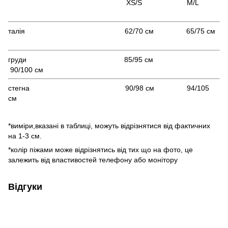
XS/S M/L
талія 62/70 см 65/75 см
груди 85/95 см
90/100 см
стегна 90/98 см 94/105
см
*виміри,вказані в таблиці, можуть відрізнятися від фактичних
на 1-3 см.
*колір піжами може відрізнятись від тих що на фото, це
залежить від властивостей телефону або монітору
Відгуки