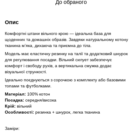
До обраного
Опис
Комфортні штани вільного крою — ідеальна база для
щоденних та домашніх образів. Завдяки натуральному котону
тканина м’яка, дихаюча та приємна до тіла.
Модель має еластичну резинку на талії та додатковий шнурок
для регулювання посадки. Вільний силует забезпечує
комфорт і свободу рухів, а вертикальна смужка додає
візуальної стрункості.
Ідеально поєднуються з сорочкою з комплекту або базовими
топами та футболками.
Матеріал:
100% котон
Посадка:
середня/висока
Крій:
вільний
Особливості:
резинка + шнурок, легка тканина
Заміри: