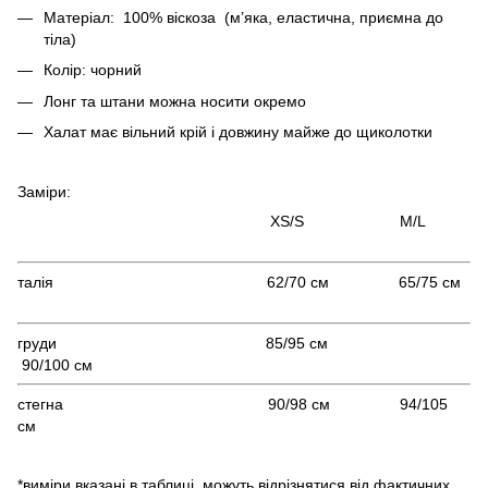
Матеріал: 100% віскоза (м’яка, еластична, приємна до
тіла)
Колір: чорний
Лонг та штани можна носити окремо
Халат має вільний крій і довжину майже до щиколотки
Заміри:
XS/S M/L
талія 62/70 см 65/75 см
груди 85/95 см
90/100 см
стегна 90/98 см 94/105
см
*виміри,вказані в таблиці, можуть відрізнятися від фактичних