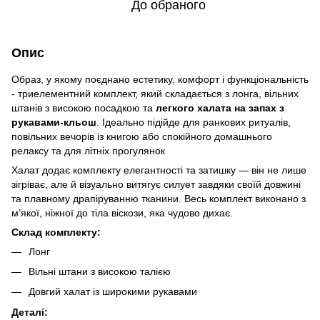
До обраного
Опис
Образ, у якому поєднано естетику, комфорт і функціональність
- триелементний комплект, який складається з лонга, вільних
штанів з високою посадкою та
легкого халата на запах з
рукавами-кльош
. Ідеально підійде для ранкових ритуалів,
повільних вечорів із книгою або спокійного домашнього
релаксу та для літніх прогулянок
Халат додає комплекту елегантності та затишку — він не лише
зігріває, але й візуально витягує силует завдяки своїй довжині
та плавному драпіруванню тканини. Весь комплект виконано з
м’якої, ніжної до тіла віскози, яка чудово дихає.
Склад комплекту:
Лонг
Вільні штани з високою талією
Довгий халат із широкими рукавами
Деталі: