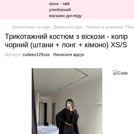
Косметички та одяг
Домашній одяг
Піжами зі штанами
Піж
Трикотажний костюм з віскози - колір
чорний (штани + лонг + кімоно) XS/S
Артикул:
cutieev129xss
Написати відгук