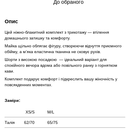
До обраного
Опис
Цей ніжно-блакитний комплект з трикотажу — втілення
домашнього затишку та комфорту.
Майка щільно облягає фігуру, створюючи відчуття приємного
обійму, а м’яка еластична тканина не сковує рухів.
Шорти з високою посадкою — ідеальний варіант для
спокійного вечора вдома або повільного ранку з горнятком
кави.
Комплект подарує комфорт і підкреслить вашу жіночність у
повсякденних моментах.
Заміри:
XS/S M/L
Талія 62/70 65/75