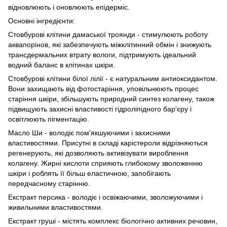
відновлюють і оновлюють епідерміс.
Основні інгредієнти:
Стовбурові клітини дамаської троянди - стимулюють роботу
аквапорінов, які забезпечують міжклітинний обмін і знижують
трансдермальних втрату вологи, підтримують ідеальний
водний баланс в клітинах шкіри.
Стовбурові клітини білої лілії - є натуральним антиоксидантом.
Вони захищають від фотостаріння, уповільнюють процес
старіння шкіри, збільшують природний синтез колагену, також
підвищують захисні властивості гідроліпідного бар'єру і
освітлюють пігментацію.
Масло Ши - володіє пом'якшуючими і захисними
властивостями. Присутні в складі карістероли відрізняються
регенерують, які дозволяють активізувати вироблення
колагену. Жирні кислоти сприяють глибокому зволоженню
шкіри і роблять її більш еластичною, запобігають
передчасному старінню.
Екстракт персика - володіє і освіжаючими, зволожуючими і
живильними властивостями.
Екстракт груші - містять комплекс біологічно активних речовин,