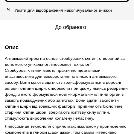
Увійти
для відображення накопичувальної знижки
%
До обраного
Опис
Антивіковий крем на основі стовбурових клітин, створений за
допомогою унікальної ліпосомної технології.
Стовбурові клітини мають практично ідеальними
властивостями для використання їх в якості антивікового
засобу. Вони мають здатність трансформуватися в дорослі
активні клітини шкіри, створюючи при цьому якийсь резервний
фонд, з якого формуються нові «нормальні» клітини органів
замість пошкоджених або загиблих. Вони здатні захистити
клітини шкіри від зовнішніх факторів, припиняють біологічне
старіння клітин шкіри, зберігають життєву силу клітин,
стимулюють вироблення колагену і еластину.
Липосомная технологія сприяє максимальному проникненню
компонентів в глибокі шари шкіри, тим самим інтенсивно