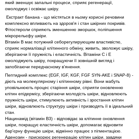
який зменшує запальні процеси, сприяє регенерації,
омолоджує і освіжає шкіру.
Екстракт банана - що містяться в ньому корисні речовини
комплексно впливають на здоров'я і стан шкірних покривів.
Фітостероли сприяють зменшенню зморшок, поліпшення
мікрорельєфу шкіри.
Вітамін В має потужний себорегулирующим властивістю,
сприяє нормалізації клітинного обміну, живить, зволожує шкіру,
зберігаючи її пружність і еластичність. Вітаміни С і Е
омолоджують шкіру, покращуючи її зовнішній вигляд і
запобігаючи передчасному в'янення.
Пептидний комплекс (EGF, IGF, KGF, FGF SYN-AKE і SNAP-8) -
діють на молекулярному і клітинному рівні. Вони мабуть
уповільнюють процес старіння шкіри, сприяти оновленню
клітин епідермісу, зберігаючи молодість шкіри, відновлюють
пружність шкіри, стимулюють активність і зростання клітин
шкіри, відновлюють структуру шкіри і призводять її в ідеальний
стан.
Ніацинамід (вітамін В3) - відповідає за клітинне оновлення
шкіри, покращує еластичність шкіри, допомагає відновити
бар'єрну функцію шкіри, відмінно працює з пігментацією.
Аденозин - прискорює регенерацію клітин шкіри, завдяки