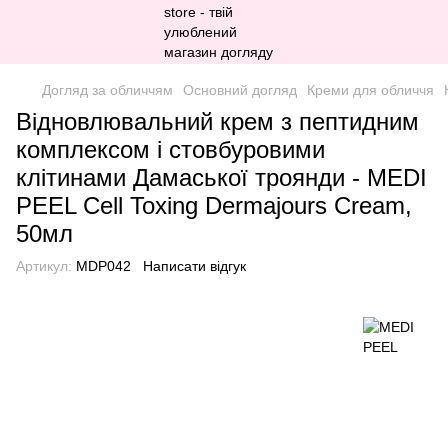
Догляд за обличчям
Основний догляд
Креми для обличчя
Відновлювальний крем з пептидним
комплексом і стовбуровими
клітинами Дамаської троянди - MEDI
PEEL Cell Toxing Dermajours Cream,
50мл
Артикул:
MDP042
Написати відгук