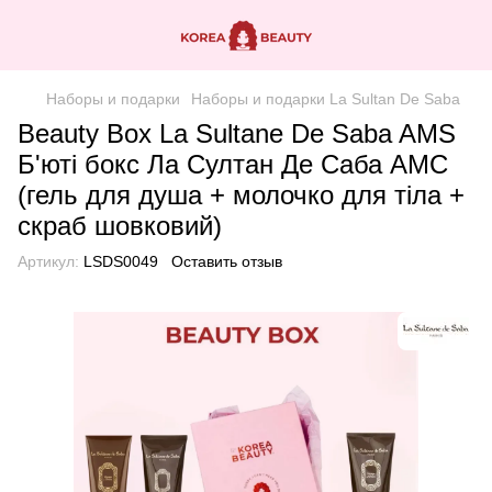
Наборы и подарки
Наборы и подарки La Sultan De Saba
Beauty Box La Sultane De Saba AMS
Б'юті бокс Ла Султан Де Саба АМС
(гель для душа + молочко для тіла +
скраб шовковий)
Артикул:
LSDS0049
Оставить отзыв