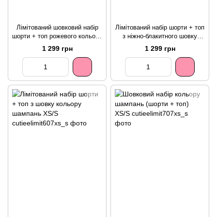
Лімітований шовковий набір
Лімітований набір шорти + топ
шорти + топ рожевого кольору
з ніжно-блакитного шовку
XS/S
XS/S
1 299 грн
1 299 грн