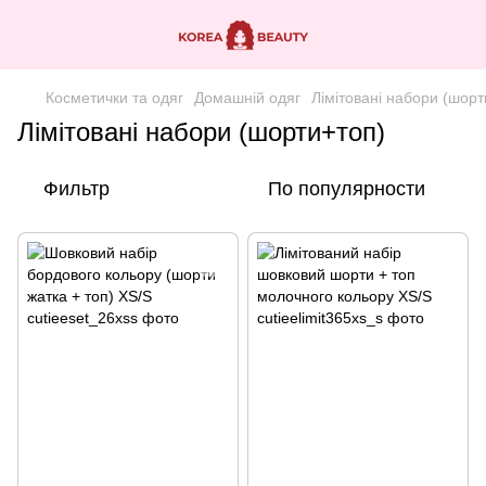
Косметички та одяг
Домашній одяг
Лімітовані набори (шорт
Лімітовані набори (шорти+топ)
Фильтр
По популярности