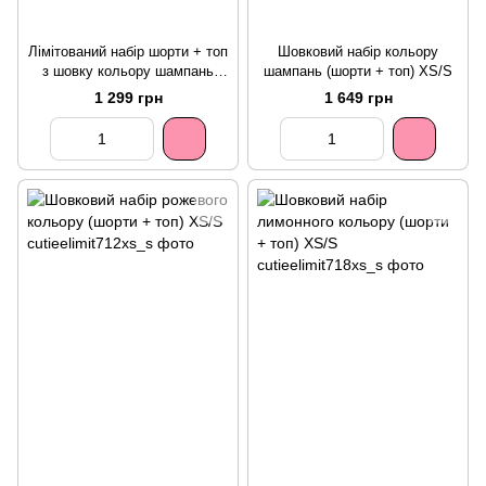
Лімітований набір шорти + топ
Шовковий набір кольору
з шовку кольору шампань
шампань (шорти + топ) XS/S
XS/S
1 299 грн
1 649 грн