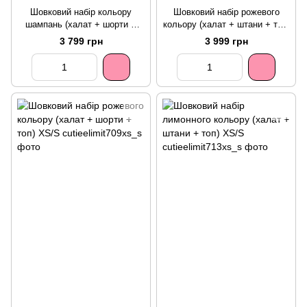
Шовковий набір кольору
Шовковий набір рожевого
шампань (халат + шорти +
кольору (халат + штани + топ)
топ) XS/S
XS/S
3 799 грн
3 999 грн