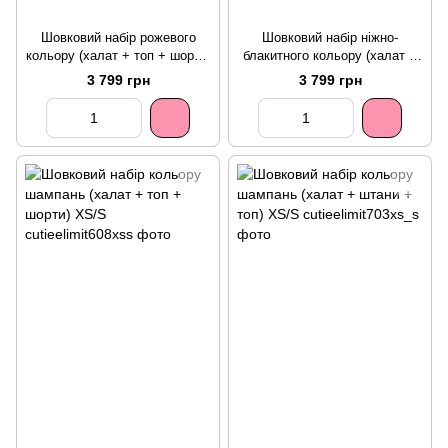
Шовковий набір рожевого
Шовковий набір ніжно-
кольору (халат + топ + шорти)
блакитного кольору (халат +
XS/S
топ + шорти) XS/S
3 799 грн
3 799 грн