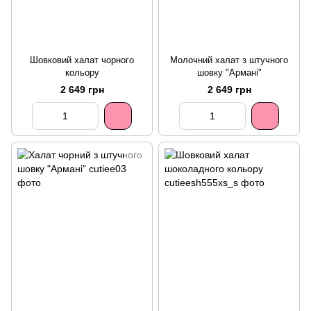
Шовковий халат чорного
Молочний халат з штучного
кольору
шовку "Армані"
2 649 грн
2 649 грн