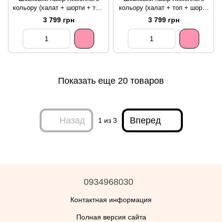
кольору (халат + шорти + топ)
кольору (халат + топ + шорти
XS/S
жатка) XS/S
3 799 грн
3 799 грн
Показать еще 20 товаров
Назад
Вперед
1
из 3
0934968030
Контактная информация
Полная версия сайта