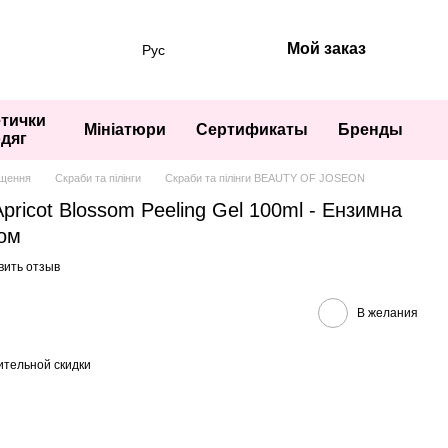
Мой заказ
Рус
тички
Мініатюри
Сертификаты
Бренды
одяг
щення
Скраби та пілінги
Скраби та пілінги BEAUTY OF JOSEON
icot Blossom Peeling Gel 100ml - Ензимна
сом
вить отзыв
В желания
тельной скидки