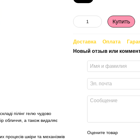
Купить
Доставка
Оплата
Гара
Новый отзыв или коммен
складі пілінг гелю чудово
ір обличчя, а також видаляє
Оцените товар
х процесів шкіри та механізмів