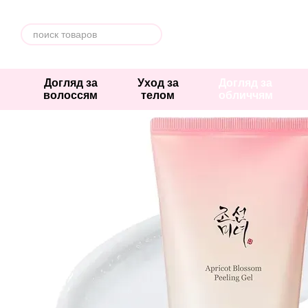
Перейти к основному контенту
Догляд за
Уход за
Догляд за
волоссям
телом
обличчям