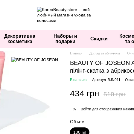
Декоративна
Наборы и
Косме
Скидки
косметика
подарки
та 
Главная
Догляд за обличчям
Очи
BEAUTY OF JOSEON Apr
пілінг-скатка з абрико
В наличии
Артикул: BJN011
Оста
434 грн
510 грн
Войти
для отображения накопи
%
Объем
100 ml