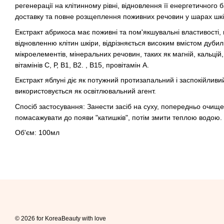
регенерації на клітинному рівні, відновлення її енергетичного б
доставку та повне розщеплення поживних речовин у шарах шкі
Екстракт абрикоса має поживні та пом'якшувальні властивості, 
відновленню клітин шкіри, відрізняється високим вмістом дуби
мікроелементів, мінеральних речовин, таких як магній, кальцій
вітамінів С, Р, В1, В2. , В15, провітамін А.
Екстракт яблуні діє як потужний протизапальний і заспокійливий
використовується як освітлювальний агент.
Спосіб застосування: Занести засіб на суху, попередньо очище
помасажувати до появи "катишків", потім змити теплою водою.
Об'єм: 100мл
© 2026 for KoreaBeauty with love