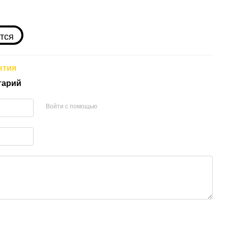
тся
нтия
тарий
Войти с помощью