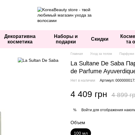
Декоративна
Наборы и
Косме
Скидки
косметика
подарки
та 
Главная
Уход за телом
Парфуми т
La Sultane De Saba П
de Parfume Ayuverdiqu
Нет в наличии
Артикул: 000000017
4 409 грн
4 899 г
Войти
для отображения накопи
%
Объем
100 мл