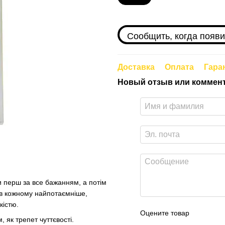
Сообщить, когда появи
Доставка
Оплата
Гара
Новый отзыв или коммен
 перш за все бажанням, а потім
и в кожному найпотаємніше,
кістю.
Оцените товар
, як трепет чуттєвості.