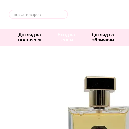
Перейти к основному контенту
Догляд за
Уход за
Догляд за
волоссям
телом
обличчям