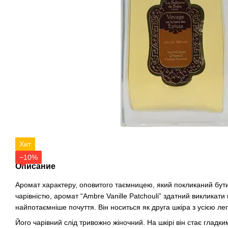
Хит
−10%
Описание
Аромат характеру, оповитого таємницею, який покликаний бути
чарівністю, аромат “Ambre Vanille Patchouli” здатний викликат
найпотаємніше почуття. Він носиться як друга шкіра з усією лег
Його чарівний слід тривожно жіночний. На шкірі він стає гладким