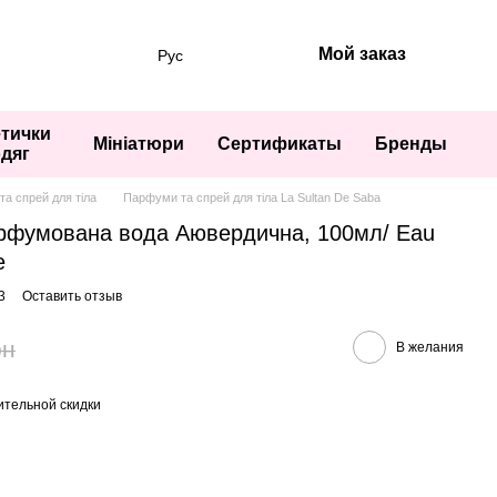
Мой заказ
Рус
тички
Мініатюри
Сертификаты
Бренды
одяг
а спрей для тіла
Парфуми та спрей для тіла La Sultan De Saba
арфумована вода Аювердична, 100мл/ Eau
e
3
Оставить отзыв
рн
В желания
тельной скидки