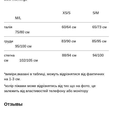
XS/S S/M
M/L
талія 60/64 см 65/73 см
75/80 см
груди 83/90 см 85/95 см
95/100 см
стегна 88/94 см 94/100
см 102/105 см
*виміри,вказані в таблиці, можуть відрізнятися від фактичних
на 1-3 см.
*колір піжами може відрізнятись від тих що на фото, це
залежить від властивостей телефону або монітору
Отзывы