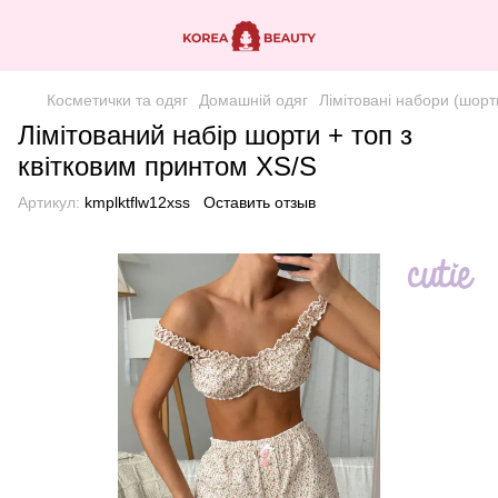
Косметички та одяг
Домашній одяг
Лімітовані набори (шорт
Лімітований набір шорти + топ з
квітковим принтом XS/S
Артикул:
kmplktflw12xss
Оставить отзыв