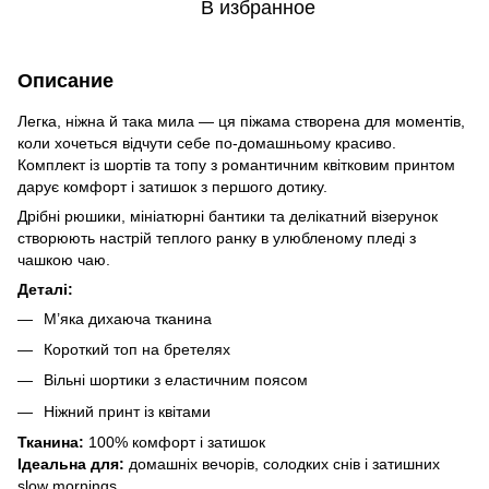
В избранное
Описание
Легка, ніжна й така мила — ця піжама створена для моментів,
коли хочеться відчути себе по-домашньому красиво.
Комплект із шортів та топу з романтичним квітковим принтом
дарує комфорт і затишок з першого дотику.
Дрібні рюшики, мініатюрні бантики та делікатний візерунок
створюють настрій теплого ранку в улюбленому пледі з
чашкою чаю.
Деталі:
М’яка дихаюча тканина
Короткий топ на бретелях
Вільні шортики з еластичним поясом
Ніжний принт із квітами
Тканина:
100% комфорт і затишок
Ідеальна для:
домашніх вечорів, солодких снів і затишних
slow mornings