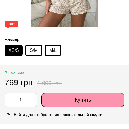
−30%
Размер
XS/S
S/M
M/L
В наличии
769 грн
1 099 грн
Купить
Войти
для отображения накопительной скидки
%