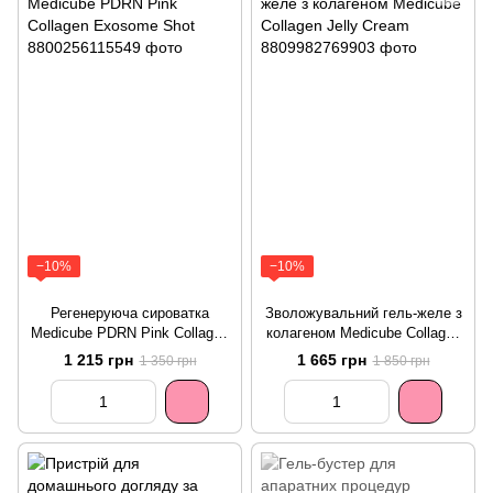
−10%
−10%
Регенеруюча сироватка
Зволожувальний гель-желе з
Medicube PDRN Pink Collagen
колагеном Medicube Collagen
Exosome Shot
Jelly Cream
1 215 грн
1 665 грн
1 350 грн
1 850 грн