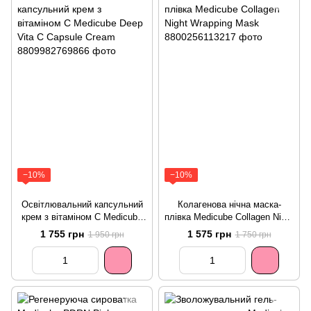
−10%
−10%
Освітлювальний капсульний
Колагенова нічна маска-
крем з вітаміном С Medicube
плівка Medicube Collagen Night
Deep Vita C Capsule Cream
Wrapping Mask
1 755 грн
1 575 грн
1 950 грн
1 750 грн