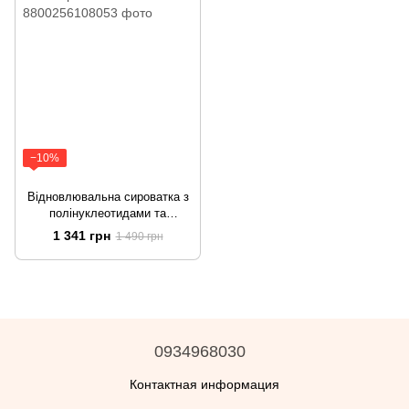
−10%
Відновлювальна сироватка з
полінуклеотидами та
пептидами Medicube PDRN
1 341 грн
1 490 грн
Pink Peptide Serum
0934968030
Контактная информация