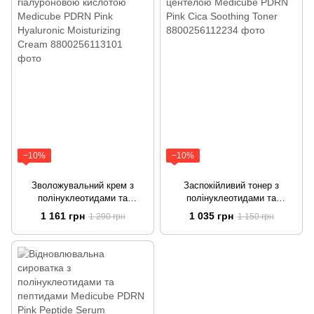
−10%
−10%
Зволожувальний крем з
Заспокійливий тонер з
полінуклеотидами та
полінуклеотидами та
гіалуроновою кислотою
центелою Medicube PDRN
1 161 грн
1 035 грн
1 290 грн
1 150 грн
Medicube PDRN Pink
Pink Cica Soothing Toner
Hyaluronic Moisturizing Cream