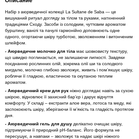
Описание
Набір з аюрведичної колекції La Sultane de Saba — це
вишуканий ритуал догляду за тілом та руками, натхненний
традиціями Сходу. Засоби із солодким, чуттєвим ароматом
бурштину, ванілі та пачулі гармонійно доповнюють одне
одного, огортаючи шкіру турботою, зволоженням і витонченим
шлейфом.
- Аюрведичне молочко для тіла
має шовковисту текстуру,
що швидко поглинається, не залишаючи липкості. Завдяки
поєднанню рослинних олій, зокрема олії ши та солодкого
мигдалю, молочко глибоко зволожує, живить і пом’якшує шкіру,
роблячи її гладкою, еластичною та окутаною теплим
ароматом.
- Аюрведичний крем для рук
ніжно доглядає навіть за сухою
шкірою, відновлює її захисний бар’єр і дарує відчуття
комфорту. У складі – екстракти алое вера, лотоса та меду, які
заспокоюють шкіру, зберігаючи її м’якість та гладкість протягом
дня.
- Аюрведичний гель для душу
делікатно очищає шкіру,
підтримуючи її природний pH-баланс. Його формула не
пересушує, а навпаки – зволожує та надає шкірі ніжного