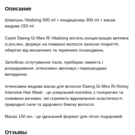
Описание
Шампунь Vitalizing 500 ml + кондиціонер 300 ml + маска
медова 150 ml
Серія Daeng Gi Meo Ri Vitalizing містить концентрацію витяжок
із рослин, формує на поверхні волосся захисне покриття,
оберігає від механічних та термічних пошкоджень.
Запобігає сплутуванню пасм, прибирає ламкість і
розшарування, інтенсивно зволожує і перешкоджає
випаданню.
Інтенсивна медова маска для волосся Daeng Gi Meo Ri Honey
Intensive Hair Mask - це унікальний коктейль з тонізуючих та
поживних речовин, які сприяють відновленню еластичності,
природної сили та здорового блиску волосся.
Маска 150 мл - це ідеальний формат для літніх подорожей
Отзывы