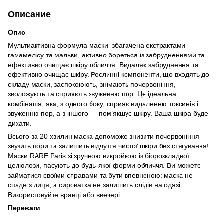
Описание
Опис
Мультиактивна формула маски, збагачена екстрактами
гамамелісу та мальви, активно бореться із забрудненнями та
ефективно очищає шкіру обличчя. Видаляє забруднення та
ефективно очищає шкіру. Рослинні компоненти, що входять до
складу маски, заспокоюють, знімають почервоніння,
зволожують та сприяють звуженню пор. Це ідеальна
комбінація, яка, з одного боку, сприяє видаленню токсинів і
звуженню пор, а з іншого — пом’якшує шкіру. Ваша шкіра буде
дихати.
Всього за 20 хвилин маска допоможе знизити почервоніння,
звузить пори та залишить відчуття чистої шкіри без стягування!
Маски RARE Paris зі зручною викройкою із біорозкладної
целюлози, пасують до будь-якої форми обличчя. Ви можете
займатися своїми справами та бути впевненою: маска не
спаде з лиця, а сироватка не залишить слідів на одязі.
Використовуйте вранці або ввечері.
Переваги