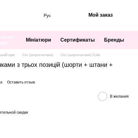
Мой заказ
Рус
тички
Мініатюри
Сертификаты
Бренды
одяг
шній одяг
Сет (шорти+штани)
Сет (шорти+штани) Cutie
чками з трьох позицій (шорти + штани +
ss
Оставить отзыв
В желания
тельной скидки