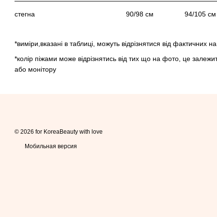
стегна 90/98 см 94/105
*виміри,вказані в таблиці, можуть відрізнятися від фактичних на
*колір піжами може відрізнятись від тих що на фото, це залеж
або монітору
© 2026 for KoreaBeauty with love
Мобильная версия