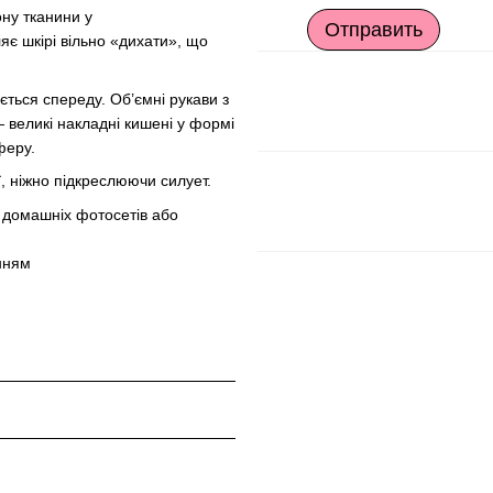
ону тканини у
Отправить
ляє шкірі вільно «дихати», що
ється спереду. Об’ємні рукави з
 великі накладні кишені у формі
феру.
, ніжно підкреслюючи силует.
, домашніх фотосетів або
нням
L
м
 см