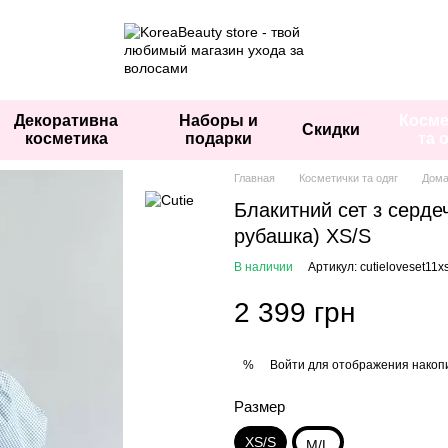
Декоративна
Наборы и
Косме
Скидки
косметика
подарки
та 
Главная
Косметички та одяг
Дома
Блакитний сет з серде
рубашка) XS/S
В наличии
Артикул: cutieloveset11x
2 399 грн
Войти
для отображения накопи
%
Размер
XS/S
M/L