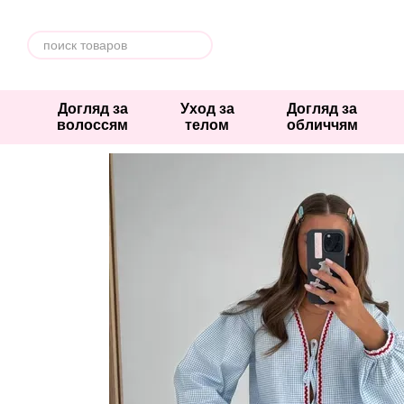
Перейти к основному контенту
Догляд за
Уход за
Догляд за
волоссям
телом
обличчям