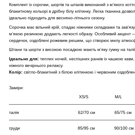
Комплект із сорочки, шортів та штанів виконаний з м’якого котт
блакитному кольорі в дрібну білу клітинку. Легка тканина дозво
ідеально підходить для весняно-літнього сезону.
Сорочка має вільний крій, спадає ніжними складками та зав'язу
м’якою резинкою додають легкості образу. Особливий акцент —
сердечок, оздоблені рожевим рюшем, що створює милу атмос
Штани та шорти з високою посадкою мають м’яку гумку на талії
Ідеально для:
теплих ночей, неспішних ранків із чашкою кави
ніжного вечірнього релаксу.
Колір:
світло-блакитний з білою клітинкою і червоним оздобле
Заміри:
XS/S M/
талія 62/70 см 65/75 с
груди 85/95 см 90/100