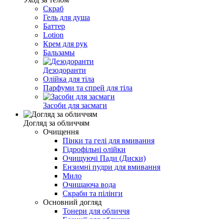
Скраб
Гель для душа
Баттер
Lotion
Крем для рук
Бальзамы
Дезодоранти
Олійка для тіла
Парфуми та спрей для тіла
Засоби для засмаги
Догляд за обличчям
Очищення
Пінки та гелі для вмивання
Гідрофільні олійки
Очищуючі Пади (Диски)
Ензимні пудри для вмивання
Мило
Очищаюча вода
Скраби та пілінги
Основний догляд
Тонери для обличчя