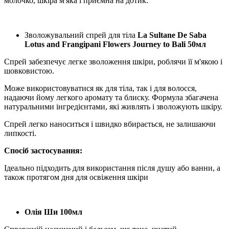
молочко, шкіра м'яка і приємна на дотик.
Зволожувальний спрей для тіла
La Sultane De Saba
Lotus and Frangipani Flowers Journey to Bali 50мл
Спрей забезпечує легке зволоження шкіри, роблячи її м'якою і
шовковистою.
Може використовуватися як для тіла, так і для волосся,
надаючи йому легкого аромату та блиску. Формула збагачена
натуральними інгредієнтами, які живлять і зволожують шкіру.
Спрей легко наноситься і швидко вбирається, не залишаючи
липкості.
Спосіб застосування:
Ідеально підходить для використання після душу або ванни, а
також протягом дня для освіження шкіри
Олія Ши 100мл