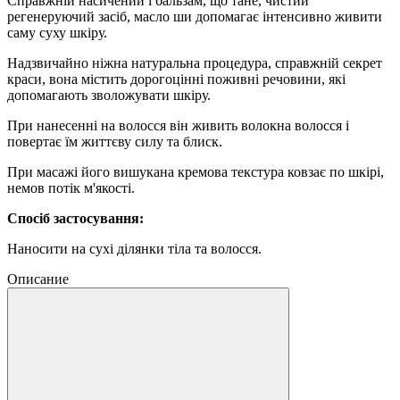
Справжній насичений і бальзам, що тане, чистий
регенеруючий засіб, масло ши допомагає інтенсивно живити
саму суху шкіру.
Надзвичайно ніжна натуральна процедура, справжній секрет
краси, вона містить дорогоцінні поживні речовини, які
допомагають зволожувати шкіру.
При нанесенні на волосся він живить волокна волосся і
повертає їм життєву силу та блиск.
При масажі його вишукана кремова текстура ковзає по шкірі,
немов потік м'якості.
Спосіб застосування:
Наносити на сухі ділянки тіла та волосся.
Описание