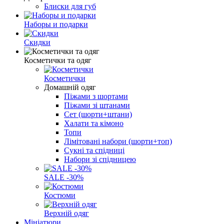
Блиски для губ
Наборы и подарки
Скидки
Косметички та одяг
Косметички
Домашній одяг
Піжами з шортами
Піжами зі штанами
Сет (шорти+штани)
Халати та кімоно
Топи
Лімітовані набори (шорти+топ)
Сукні та спідниці
Набори зі спідницею
SALE -30%
Костюми
Верхній одяг
Мініатюри