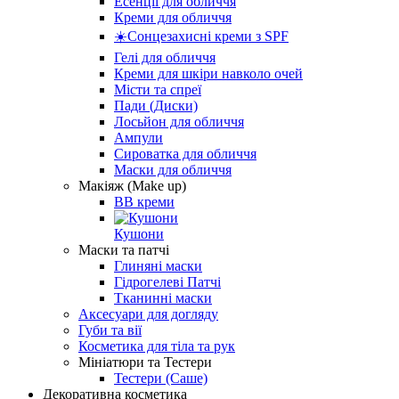
Есенції для обличчя
Креми для обличчя
☀️Сонцезахисні креми з SPF
Гелі для обличчя
Креми для шкіри навколо очей
Місти та спреї
Пади (Диски)
Лосьйон для обличчя
Ампули
Сироватка для обличчя
Маски для обличчя
Макіяж (Make up)
BB креми
Кушони
Маски та патчі
Глиняні маски
Гідрогелеві Патчі
Тканинні маски
Аксесуари для догляду
Губи та вії
Косметика для тіла та рук
Мініатюри та Тестери
Тестери (Саше)
Декоративна косметика