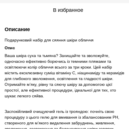
В избранное
Описание
Подарунковий набір для сяяння шкіри обличчя
Опис
Ваша шкіра суха та тьмяна? Захищайте та зволожуйте,
одночасно ефективно борючись із темними плямами та
освітлюючи колір обличчя всього за три кроки. Цей набір
містить ексклюзивну суміш вітаміну С, ніацинаміду та керамідів
для глибокого зволоження, освітлення та гладкості шкіри.
Отримайте м’яку, рівну та сяючу шкіру за допомогою цієї
простої, але ефективної процедури, ідеальної для тих, хто
шукає легкого сяйва.
Заспокійливий очищуючий гель із трояндою: почніть свою
процедуру з цього гелю для вмивання із збалансованим PH,
створеного для м’якого видалення забруднень, живлення,
зволоження, заспокоєння та балансування шкіри завдяки