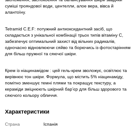
суміші трояндової води, центелли, алое вера, вівса й
алантоїну.
Tetramid C.E.F: потужний антиоксидантний засіб, що
складається з унікальної комбінації трьох типів вітаміну С,
забезпечує оптимальний захист від вільних радикалів,
одночасно відновлюючи сяйво та борючись із фотостарінням
для більш пружної та сяючої шкіри.
Крем із ніацинамідом : цей гель-крем зволожує, освітлює та
вирівнює тон шкіри. Формула, що містить 5% ніацинаміду,
помітно зменшує темні плями та покращує текстуру, а
кераміди зміцнюють шкірний бар’єр для більш здорового та
сяючого кольору обличчя.
Характеристики
Страна
Іспанія