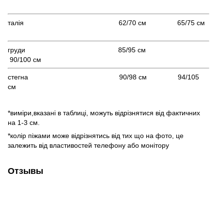
талія 62/70 см 65/75 см
груди 85/95 см
90/100 см
стегна 90/98 см 94/105
см
*виміри,вказані в таблиці, можуть відрізнятися від фактичних
на 1-3 см.
*колір піжами може відрізнятись від тих що на фото, це
залежить від властивостей телефону або монітору
Отзывы