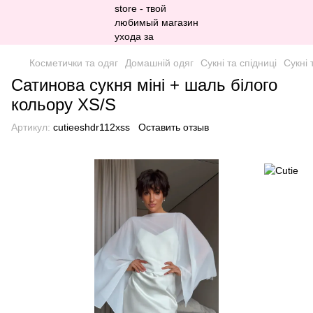
Косметички та одяг
Домашній одяг
Сукні та спідниці
Сукні 
Сатинова сукня міні + шаль білого
кольору XS/S
Артикул:
cutieeshdr112xss
Оставить отзыв