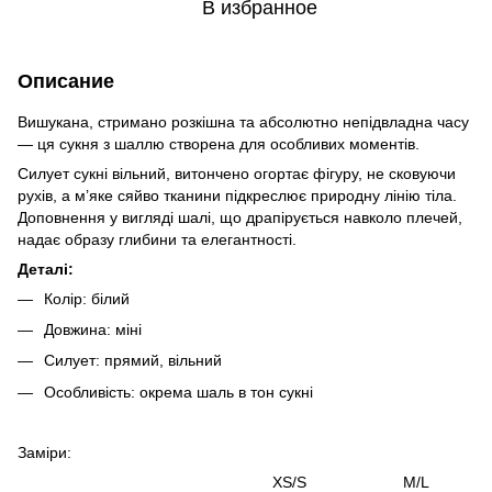
В избранное
Описание
Вишукана, стримано розкішна та абсолютно непідвладна часу
— ця сукня з шаллю створена для особливих моментів.
Силует сукні вільний, витончено огортає фігуру, не сковуючи
рухів, а м’яке сяйво тканини підкреслює природну лінію тіла.
Доповнення у вигляді шалі, що драпірується навколо плечей,
надає образу глибини та елегантності.
Деталі:
Колір: білий
Довжина: міні
Силует: прямий, вільний
Особливість: окрема шаль в тон сукні
Заміри:
XS/S M/L