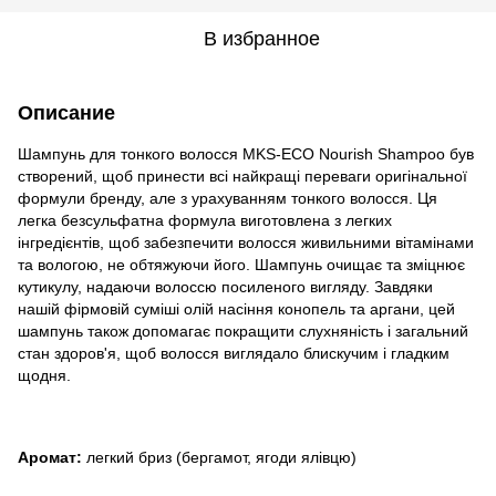
В избранное
Описание
Шампунь для тонкого волосся MKS-ECO Nourish Shampoo був
створений, щоб принести всі найкращі переваги оригінальної
формули бренду, але з урахуванням тонкого волосся. Ця
легка безсульфатна формула виготовлена з легких
інгредієнтів, щоб забезпечити волосся живильними вітамінами
та вологою, не обтяжуючи його. Шампунь очищає та зміцнює
кутикулу, надаючи волоссю посиленого вигляду. Завдяки
нашій фірмовій суміші олій насіння конопель та аргани, цей
шампунь також допомагає покращити слухняність і загальний
стан здоров'я, щоб волосся виглядало блискучим і гладким
щодня.
Аромат:
легкий бриз (бергамот, ягоди ялівцю)