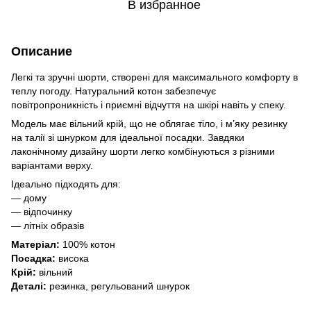
В избранное
Описание
Легкі та зручні шорти, створені для максимального комфорту в
теплу погоду. Натуральний котон забезпечує
повітропроникність і приємні відчуття на шкірі навіть у спеку.
Модель має вільний крій, що не облягає тіло, і м’яку резинку
на талії зі шнурком для ідеальної посадки. Завдяки
лаконічному дизайну шорти легко комбінуються з різними
варіантами верху.
Ідеально підходять для:
— дому
— відпочинку
— літніх образів
Матеріал:
100% котон
Посадка:
висока
Крій:
вільний
Деталі:
резинка, регульований шнурок