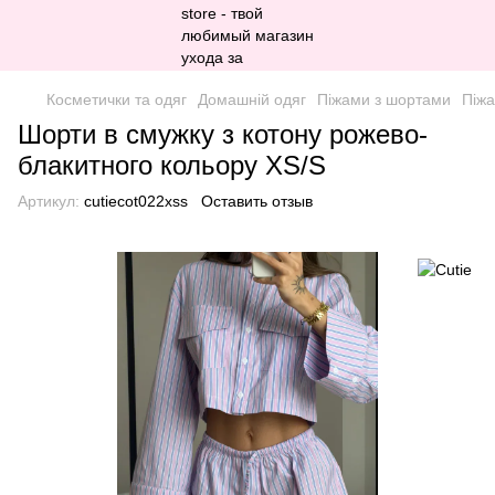
Косметички та одяг
Домашній одяг
Піжами з шортами
Піжа
Шорти в смужку з котону рожево-
блакитного кольору XS/S
Артикул:
cutiecot022xss
Оставить отзыв