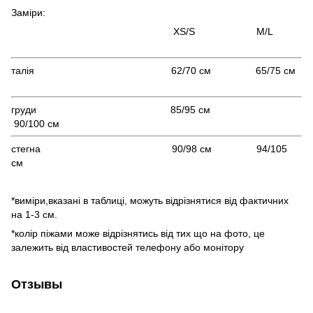
Заміри:
XS/S M/L
талія 62/70 см 65/75 см
груди 85/95 см
90/100 см
стегна 90/98 см 94/105
см
*виміри,вказані в таблиці, можуть відрізнятися від фактичних
на 1-3 см.
*колір піжами може відрізнятись від тих що на фото, це
залежить від властивостей телефону або монітору
Отзывы