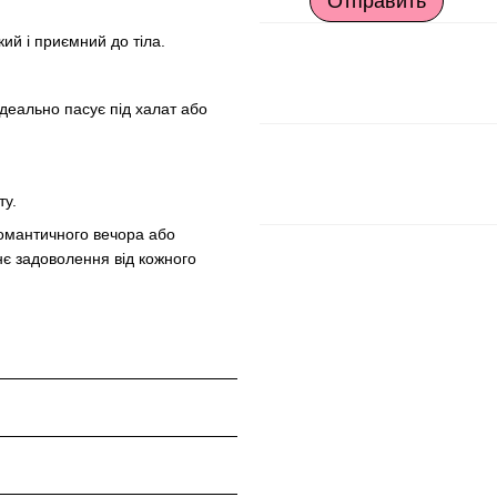
Отправить
ий і приємний до тіла.
деально пасує під халат або
ту.
омантичного вечора або
нє задоволення від кожного
см
 см