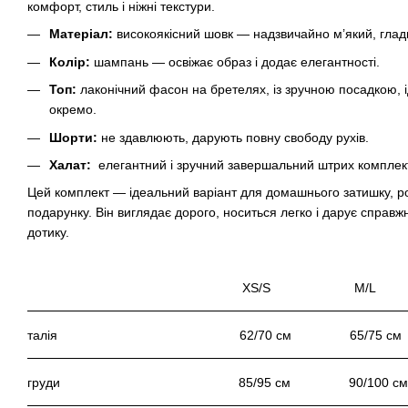
комфорт, стиль і ніжні текстури.
Матеріал:
високоякісний шовк — надзвичайно м’який, гладк
Колір:
шампань — освіжає образ і додає елегантності.
Топ:
лаконічний фасон на бретелях, із зручною посадкою, і
окремо.
Шорти:
не здавлюють, дарують повну свободу рухів.
Халат:
елегантний і зручний завершальний штрих комплек
Цей комплект — ідеальний варіант для домашнього затишку, р
подарунку. Він виглядає дорого, носиться легко і дарує справж
дотику.
XS/S M/L
талія 62/70 см 65/75 
груди 85/95 см 90/100