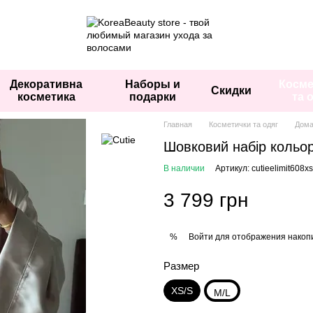
Декоративна
Наборы и
Косме
Скидки
косметика
подарки
та 
Главная
Косметички та одяг
Дома
Шовковий набір кольор
В наличии
Артикул: cutieelimit608x
3 799 грн
Войти
для отображения накопи
%
Размер
XS/S
M/L