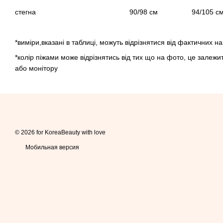
стегна 90/98 см 94/105 
*виміри,вказані в таблиці, можуть відрізнятися від фактичних на
*колір піжами може відрізнятись від тих що на фото, це залеж
або монітору
© 2026 for KoreaBeauty with love
Мобильная версия