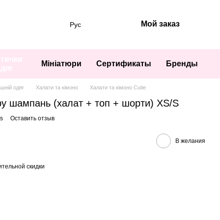
Мой заказ
Рус
тички
Мініатюри
Сертификаты
Бренды
одяг
шній одяг
Халати та кімоно
Халати та кімоно Cutie
у шампань (халат + топ + шорти) XS/S
ss
Оставить отзыв
В желания
тельной скидки