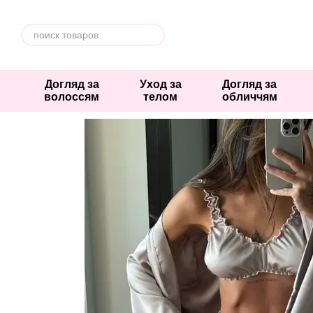
Перейти к основному контенту
Догляд за
Уход за
Догляд за
волоссям
телом
обличчям