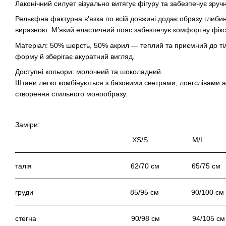
Лаконічний силует візуально витягує фігуру та забезпечує зручн
Рельєфна фактурна в’язка по всій довжині додає образу глиби
виразною. М’який еластичний пояс забезпечує комфортну фікса
Матеріал: 50% шерсть, 50% акрил — теплий та приємний до ті
форму й зберігає акуратний вигляд.
Доступні кольори: молочний та шоколадний.
Штани легко комбінуються з базовими светрами, лонгслівами а
створення стильного монообразу.
Заміри:
XS/S M/
талія 62/70 см 65/75 с
груди 85/95 см 90/100
стегна 90/98 см 94/105