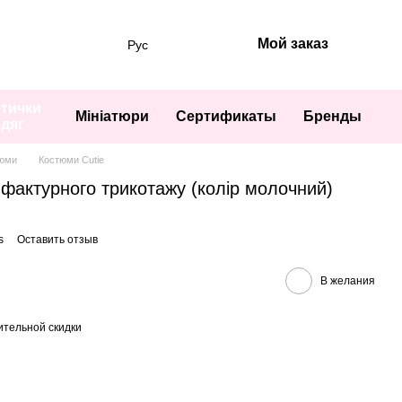
Мой заказ
Рус
тички
Мініатюри
Сертификаты
Бренды
одяг
юми
Костюми Cutie
фактурного трикотажу (колір молочний)
s
Оставить отзыв
В желания
тельной скидки