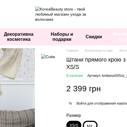
Декоративна
Наборы и
Косме
Скидки
косметика
подарки
та 
Главная
Косметички та одяг
Кост
Штани прямого крою з 
XS/S
В наличии
Артикул: knitwear005xs_
2 399 грн
Войти
для отображения накопи
%
Размер
XS/S
M/L