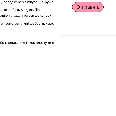
у посадку без сковування рухів.
Отправить
ни та робить модель більш
цію та адаптується до фігури.
ла трикотаж, який добре тримає
бо кардиганом із комплекту для
L
м
 см
 см