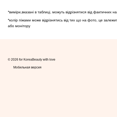
*виміри,вказані в таблиці, можуть відрізнятися від фактичних на
*колір піжами може відрізнятись від тих що на фото, це залеж
або монітору
© 2026 for KoreaBeauty with love
Мобильная версия