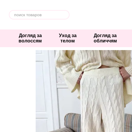
Перейти к основному контенту
Догляд за
Уход за
Догляд за
волоссям
телом
обличчям