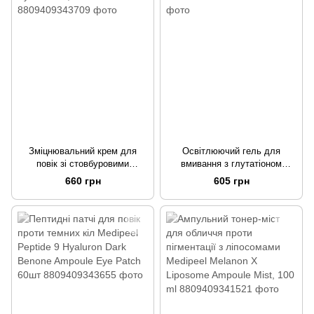
Зміцнювальний крем для
Освітлюючий гель для
повік зі стовбуровими
вмивання з глутатіоном
клітинами Medi Peel Cell
Medipeel Glutathione Hyal Aqua
660 грн
605 грн
Toxing Dermajours Repair Eye
Foaming Gel Cleanser, 150 ml
Cream, 30 ml