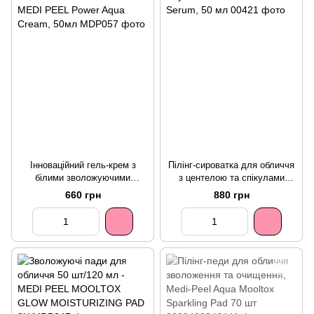
Інноваційний гель-крем з
Пілінг-сироватка для обличчя
білими зволожуючими
з центелою та спікулами
капсулами для інтенсивного і
MEDIPEEL+ Phyto Cica Nol B5
660 грн
880 грн
глибокого зволоження - MEDI
3000 Shot Serum, 50 мл
PEEL Power Aqua Cream,
50мл