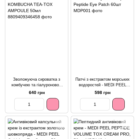
Зволожуюча сироватка з
Патчі з екстрактом морських
комбучею та гіалуроновою
водоростей - MEDI PEEL
кислотою - MEDI PEEL HYAL
Hyaluron Aqua Peptide Eye
640 грн
598 грн
KOMBUCHA TEA-TOX
Patch 60шт
AMPOULE 50мл