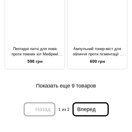
Пептидні патчі для повік
Ампульний тонер-міст для
проти темних кіл Medipeel
обличчя проти пігментації з
Peptide 9 Hyaluron Dark
ліпосомами Medipeel Melanon
598 грн
600 грн
Benone Ampoule Eye Patch
X Liposome Ampoule Mist, 100
60шт
ml
Показать еще 9 товаров
Назад
Вперед
1
из 2