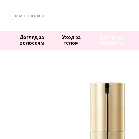
Перейти к основному контенту
Догляд за
Уход за
Догляд за
волоссям
телом
обличчям