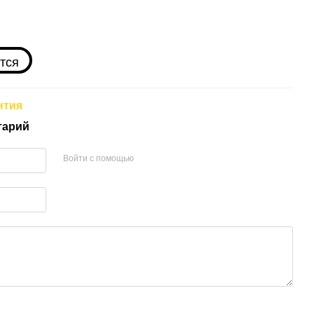
тся
нтия
тарий
Войти с помощью