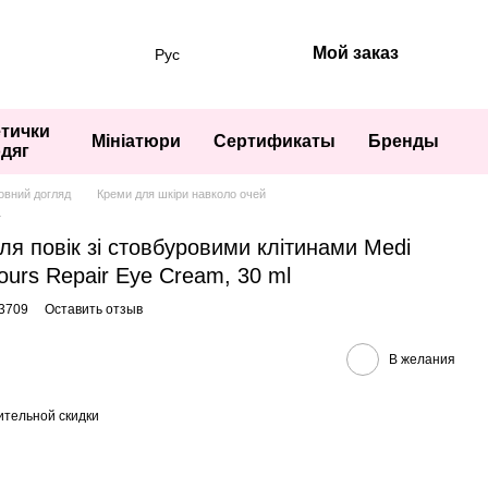
Мой заказ
Рус
тички
Мініатюри
Сертификаты
Бренды
одяг
овний догляд
Креми для шкіри навколо очей
L
я повік зі стовбуровими клітинами Medi
jours Repair Eye Cream, 30 ml
3709
Оставить отзыв
В желания
тельной скидки