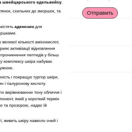
а швейцарського едельвейсу
.
ілянок, схильних до зморшок, та
Отправить
містять
аденозин
для
моршками.
 великої кількості амінокислот,
прияє активізації відновлення
 проникнення пептидів у більш
му комплексу шкіра набуває
ружною.
ність і покращує тургор шкіри,
 і гіалуронову кислоту.
по вирівнюванню тону обличчя і
онент, який у короткий термін
ою та прозорою, надає їй
, живить шкіру навколо очей і