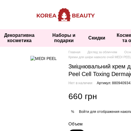
Декоративна
Наборы и
Косме
Скидки
косметика
подарки
та 
Главная
Догляд за обличчям
Осн
Креми для шкіри навколо очей MEDI PEE
Зміцнювальний крем дл
Peel Cell Toxing Derma
Нет в наличии
Артикул: 880940934
660 грн
Войти
для отображения накопи
%
Объем